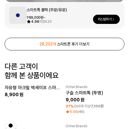
문구/오피스
스마트톡 블랙 (무광/유광)
셔츠
맨투맨
후드
1개
9,000원~
커스텀하기
스마트폰
4.98
리뷰
420
리빙
쿠션/패브릭
28,202개
스마트폰 후기 더보기
집업
아우터
바지
스포츠
다른 고객이
키즈
함께 본 상품이에요
핫피/로브
반려동물
자유형 아크릴 맥세이프 스마트톡
Other Brands
액자
New
최소 주문수량 1개
구슬 스마트톡 (투명)
8,900
색상
9,000
디지털 가전
21%
200개 이상
7,100원
5.00
(46)
회원가입
Other Brands