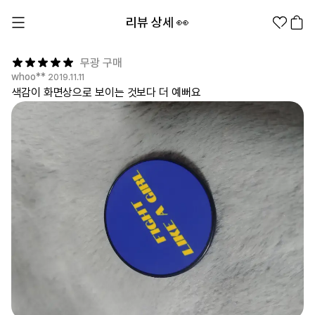
리뷰 상세 👀
무광 구매
whoo**
2019.11.11
색감이 화면상으로 보이는 것보다 더 예뻐요
1분컷 무료 템플릿
대량 주문
기업/웰컴 키트
굿즈 제작 방법
의류 카테고리
의류
패션잡화
팬굿즈
전체상품
1분컷 티셔츠
티셔츠
스티커
지류