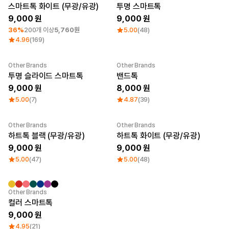
큐레이션
최소 주문수량 1개
스마트톡 화이트 (무광/유광)
투명 스마트톡
단체티
9,000
9,000
리뷰 BEST
36%
200개 이상
5,760원
5.00
(48)
판매 BEST
4.96
(169)
기본 티셔츠
다양한 색상
스웻셔츠 & 팬츠
Other Brands
Other Brands
사계절 필수템
투명 슬라이드 스마트톡
밴드톡
시스루탑 & 튜브탑
9,000
8,000
5.00
(7)
4.87
(39)
Other Brands
Other Brands
하트톡 블랙 (무광/유광)
하트톡 화이트 (무광/유광)
9,000
9,000
5.00
(47)
5.00
(48)
Other Brands
컬러 스마트톡
9,000
4.95
(21)