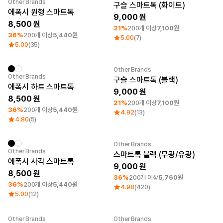
최소 주문수량 1개
최소 주문수량 1개
Other Brands
구슬 스마트톡 (화이트)
에폭시 원형 스마트톡
로그인
9,000
8,500
21%
200개 이상
7,100원
1:1 문의
36%
200개 이상
5,440원
5.00
(7)
가격대
소매타입
5.00
(35)
고객센터
~ 1만원
민소매
1만원 ~ 2만원
반소매
Other Brands
마플 서비스 소개
2만원 ~ 3만원
긴소매
최소 주문수량 1개
최소 주문수량 1개
Other Brands
구슬 스마트톡 (블랙)
3만원 ~
에폭시 하트 스마트톡
9,000
한국어
8,500
21%
200개 이상
7,100원
36%
200개 이상
5,440원
4.92
(13)
소재
인기 브랜드
4.80
(5)
면
길단
폴리
챔피온
Other Brands
면/폴리
트리플에이
최소 주문수량 1개
최소 주문수량 1개
Category Best
Other Brands
스마트톡 블랙 (무광/유광)
나일론
프린트스타
에폭시 사각 스마트톡
기능성
9,000
8,500
쭈리
36%
200개 이상
5,760원
기모
36%
200개 이상
5,440원
4.98
(420)
다운/패딩
5.00
(12)
Other Brands
Other Brands