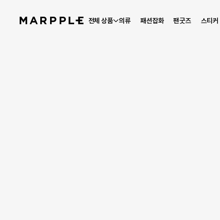
전체 상품
의류
패션잡화
팬굿즈
스티커
베스트 리뷰
5
리뷰 35