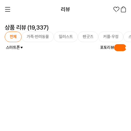
리뷰
상품 리뷰 (19,337)
전체
가족·반려동물
일러스트
팬굿즈
커플·우정
스마트폰
포토리뷰
Hot
1분컷 무료 템플릿
대량 주문
기업/웰컴 키트
굿즈 제작 방법
의류 카테고리
의류
패션잡화
팬굿즈
전체상품
1분컷 티셔츠
티셔츠
스티커
지류