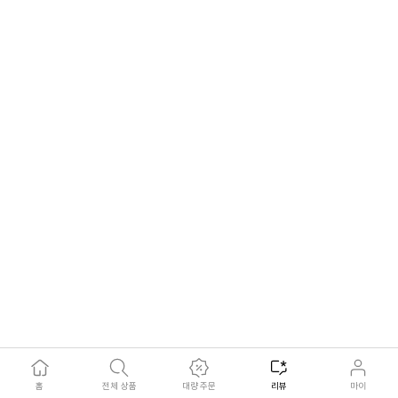
oeiz**
2026-05-14
Hot
홈
전체 상품
대량 주문
리뷰
마이