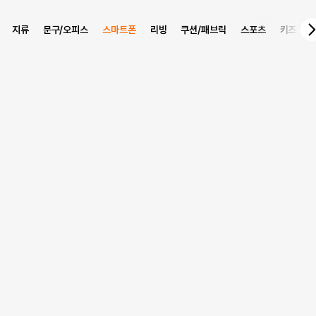
지류
문구/오피스
스마트폰
리빙
쿠션/패브릭
스포츠
키즈