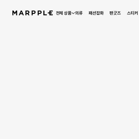
전체 상품
의류
패션잡화
팬굿즈
스티커
베스트 리뷰
4.9
리뷰 2,028