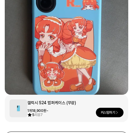
문구/오피스
셔츠
맨투맨
후드
스마트폰
리빙
쿠션/패브릭
집업
아우터
바지
스포츠
키즈
핫피/로브
반려동물
액자
색상
갤럭시 S24 범퍼케이스 (무광)
디지털 가전
1개
18,900원~
커스텀하기
5
리뷰
7
회원가입