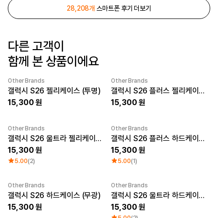
28,208개
스마트폰 후기 더보기
로그인
1:1 문의
가격대
소매타입
다른 고객이
고객센터
~ 1만원
민소매
함께 본 상품이에요
1만원 ~ 2만원
반소매
마플 서비스 소개
2만원 ~ 3만원
긴소매
3만원 ~
Other Brands
Other Brands
New
New
갤럭시 S26 젤리케이스 (투명)
갤럭시 S26 플러스 젤리케이스 (투명)
한국어
15,300
15,300
소재
인기 브랜드
면
길단
Other Brands
Other Brands
폴리
챔피온
New
New
갤럭시 S26 울트라 젤리케이스 (투명)
갤럭시 S26 플러스 하드케이스 (유광)
면/폴리
트리플에이
15,300
15,300
나일론
프린트스타
5.00
(2)
5.00
(1)
기능성
쭈리
기모
Other Brands
Other Brands
다운/패딩
New
New
갤럭시 S26 하드케이스 (무광)
갤럭시 S26 울트라 하드케이스 (유광)
15,300
15,300
5.00
(2)