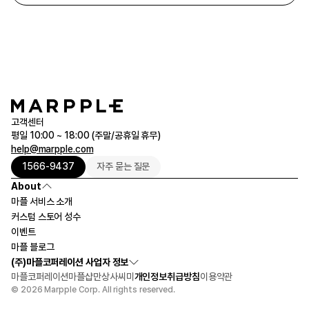
고객센터
평일 10:00 ~ 18:00 (주말/공휴일 휴무)
help@marpple.com
1566-9437
자주 묻는 질문
About
마플 서비스 소개
커스텀 스토어 성수
이벤트
마플 블로그
(주)마플코퍼레이션 사업자 정보
마플코퍼레이션
마플샵
만상사
씨미
개인정보취급방침
이용약관
© 2026 Marpple Corp. All rights reserved.