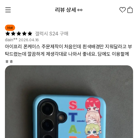
리뷰 상세 👀
Hot
갤럭시 S24 구매
dain**
2026.04.16
아이프리 폰케이스 주문제작이 처음인데 흰색배경만 지워달라고 부
탁드렸는데 깔끔하게 제생각대로 나와서 좋네요. 담에도 이용할께
ㅎㅎ
1분컷 무료 템플릿
대량 주문
기업/웰컴 키트
굿즈 제작 방법
의류 카테고리
의류
패션잡화
팬굿즈
전체상품
1분컷 티셔츠
티셔츠
스티커
지류