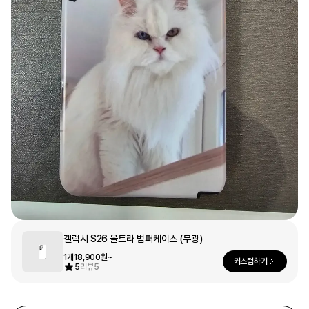
문구/오피스
셔츠
맨투맨
후드
스마트폰
리빙
쿠션/패브릭
집업
아우터
바지
스포츠
키즈
핫피/로브
반려동물
액자
색상
갤럭시 S26 울트라 범퍼케이스 (무광)
디지털 가전
1개
18,900원~
커스텀하기
5
리뷰
5
회원가입