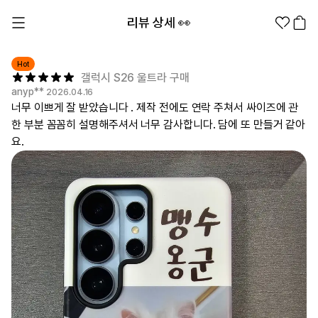
리뷰 상세 👀
Hot
갤럭시 S26 울트라 구매
anyp**
2026.04.16
너무 이쁘게 잘 받았습니다 . 제작 전에도 연락 주쳐서 싸이즈에 관
한 부분 꼼꼼히 설명해주셔서 너무 감사합니다. 담에 또 만들거 같아
요.
1분컷 무료 템플릿
대량 주문
기업/웰컴 키트
굿즈 제작 방법
의류 카테고리
의류
패션잡화
팬굿즈
전체상품
1분컷 티셔츠
티셔츠
스티커
지류