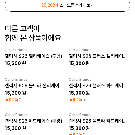
28,208개
스마트폰 후기 더보기
로그인
1:1 문의
가격대
소매타입
다른 고객이
고객센터
~ 1만원
민소매
함께 본 상품이에요
1만원 ~ 2만원
반소매
마플 서비스 소개
2만원 ~ 3만원
긴소매
3만원 ~
Other Brands
Other Brands
New
New
갤럭시 S26 젤리케이스 (투명)
갤럭시 S26 플러스 젤리케이스 (투명)
한국어
15,300
15,300
소재
인기 브랜드
면
길단
Other Brands
Other Brands
폴리
챔피온
New
New
갤럭시 S26 울트라 젤리케이스 (투명)
갤럭시 S26 플러스 하드케이스 (유광)
면/폴리
트리플에이
15,300
15,300
나일론
프린트스타
5.00
(2)
5.00
(1)
기능성
쭈리
기모
Other Brands
Other Brands
다운/패딩
New
New
갤럭시 S26 하드케이스 (무광)
갤럭시 S26 울트라 하드케이스 (유광)
15,300
15,300
5.00
(2)