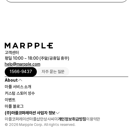
고객센터
평일 10:00 ~ 18:00 (주말/공휴일 휴무)
help@marpple.com
1566-9437
자주 묻는 질문
About
마플 서비스 소개
커스텀 스토어 성수
이벤트
마플 블로그
(주)마플코퍼레이션 사업자 정보
마플코퍼레이션
마플샵
만상사
씨미
개인정보취급방침
이용약관
© 2026 Marpple Corp. All rights reserved.