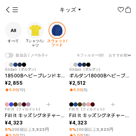
キッズ
すべて
Tシャツ/シャツ
スウェット/フード
すべて
Tシャツ/シ
スウェット/
1個から制作
販促品/
グッズ作りの
ャツ
フード
ノベルティ
ノウハウ
フィルター
(0)
おすすめ順
販促品 / ノベルティ
アパレル
キッズ カテゴリー
Gildan（ギルダン）
Gildan（ギルダン）
ファッション小物
18500Bヘビーブレンドキッズプルパーカー(USAフィット)
ギルダン18000BヘビーブレンドキッズマンツーマンTシャツ(USAフィット)
2,855
2,512
ファングッズ
5.00
(10)
5.00
(5)
全商品
Tシャツ/
スウェッ
シャツ
ト/フード
ステッカー
最小注文数量 1個
最小注文数量 1個
Fill It（フィルイット）
Fill It（フィルイット）
紙製品
Fill It キッズシグネチャープルパーカ（M）
Fill It キッズシグネチャープルパーカ（S）
カラー
4,323
4,323
文具/オフィス
9%
200個以上
3,923円
9%
200個以上
3,923円
5.00
(21)
5.00
(18)