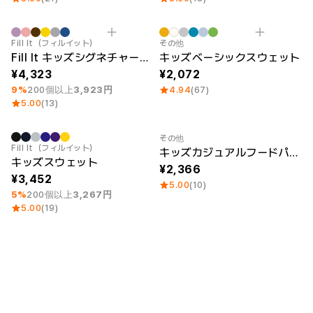
スマホ
リビング
最小注文数量 1個
Category Best
Fill It（フィルイット）
その他
ファブリック
Fill It キッズシグネチャープルパーカ（L）
キッズベーシックスウェット
4,323
2,072
スポーツ
9%
200個以上
3,923円
4.94
(67)
年齢
素材
5.00
(13)
キッズ
幼児
綿
子供
ポリエステル
その他
ペット
綿/ポリエステル
最小注文数量 1個
Fill It（フィルイット）
キッズカジュアルフードパーカ（裏起毛）
起毛
キッズスウェット
フレーム
2,366
3,452
5.00
(10)
5%
200個以上
3,267円
袖タイプ
5.00
(19)
半袖
会員登録
長袖
ログイン
1：1お問い合わせ
カスタマーセンタ