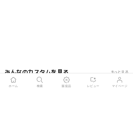
みんなのカスタムを見る
もっと見る
cutj***
2026.01.04
きれいにプリントされてきました
息子が好きなバン
ホーム
検索
販促品
レビュー
マイページ
た！とても好きで