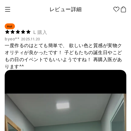
レビュー詳細
Hot
L 購入
byeo**
2025.11.20
1個から制作
販促品/
グッズ作りの
一度作るのはとても簡単で、 欲しい色と質感が実物ク
ノベルティ
ノウハウ
オリティが良かったです！ 子どもたちの誕生日やこど
もの日のイベントでもいいようですね！ 再購入医があ
アパレル
アパレル カテゴリー
ります^^
ファッション小物
ファングッズ
全商品
Tシャツ
シャツ
ステッカー
紙製品
文具/オフィス
スウェッ
フードパ
ジップア
トシャツ
ーカー
ップ