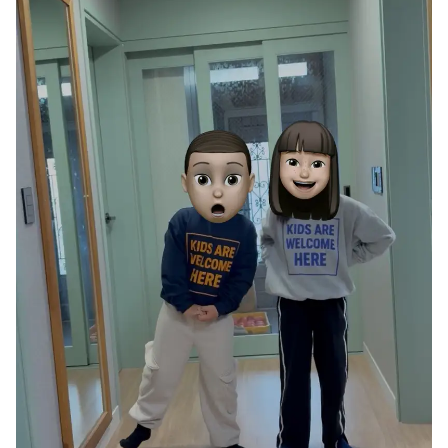
スマホ
リビング
ファブリック
アウター
パンツ
法被/ロー
スポーツ
ブ
キッズ
カラー
ペット
フレーム
会員登録
ログイン
袖タイプ
人気ブランド
1：1お問い合わせ
袖なし
GILDAN
半袖
Champion
カスタマーセンタ
長袖
AAA