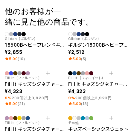
他のお客様が一
緒に見た他の商品です。
Gildan（ギルダン）
Gildan（ギルダン）
18500Bヘビーブレンドキッズプルパーカー(USAフィット)
ギルダン18000BヘビーブレンドキッズマンツーマンTシャツ(USAフィット)
2,855
2,512
5.00
(10)
5.00
(5)
最小注文数量 1個
最小注文数量 1個
Fill It（フィルイット）
Fill It（フィルイット）
Fill It キッズシグネチャープルパーカ（M）
Fill It キッズシグネチャープルパーカ（S）
4,323
4,323
9%
200個以上
3,923円
9%
200個以上
3,923円
5.00
(21)
5.00
(18)
最小注文数量 1個
Category Best
Fill It（フィルイット）
その他
Fill It キッズシグネチャープルパーカ（L）
キッズベーシックスウェット