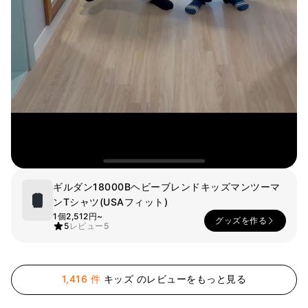
ー
Printstar
サービス紹介
日本語
素材
キュレーション
綿
団体Tシャツ
ポリエステル
レビューBEST
綿/ポリエステル
販売BEST
ナイロン
デイリーTシャツ
機能性
様々なカラー
テリー
スウェットシャツ&
起毛
パンツ
ダウンジャケット
四季別必須アイテム
シースルートップス
ギルダン18000Bヘビーブレンドキッズマンツーマ
&チューブトップ
ンTシャツ(USAフィット)
1個
2,512円~
グッズを作る
5
レビュー
5
1,416 件
キッズ のレビューをもっと見る