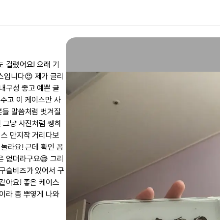
도 걸렸어요! 오래 기
스입니다😍 제가 글리
내구성 좋고 예쁜 글
원주고 이 케이스만 사
 분들 말씀처럼 벗겨질
씬 그냥 사진처럼 쨍하
이스 만지작 거리다보
놀라요! 근데 확인 꼼
은 없더라구요😅 그리
 구슬비즈가 있어서 구
같아요! 좋은 케이스
이라 좀 뿌옇게 나와