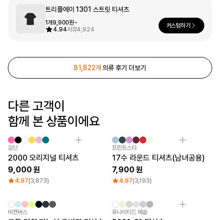
트리플에이 1301 스트릿 티셔츠
문구/오피스
셔츠
맨투맨
후드
1개
9,900원~
커스텀하기
4.94
리뷰
4,924
스마트폰
리빙
81,822개
의류 후기 더보기
쿠션/패브릭
집업
아우터
바지
스포츠
다른 고객이
키즈
함께 본 상품이에요
핫피/로브
반려동물
Sale
길단
프린트스타
액자
2000 오리지널 티셔츠
17수 라운드 티셔츠(남녀공용)
색상
9,000
7,900
디지털 가전
4.97
(3,873)
4.97
(3,193)
비캔버스
유나이티드 애슬
회원가입