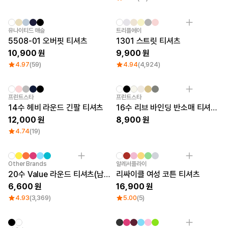
큐레이션
단체티
리뷰 BEST
Sale
유나이티드 애슬
트리플에이
판매 BEST
5508-01 오버핏 티셔츠
1301 스트릿 티셔츠
기본 티셔츠
10,900
9,900
다양한 색상
스웻셔츠 & 팬츠
4.97
(59)
4.94
(4,924)
사계절 필수템
시스루탑 & 튜브탑
New
프린트스타
프린트스타
14수 헤비 라운드 긴팔 티셔츠
16수 리브 바인딩 반소매 티셔츠 (빅사이즈)
12,000
8,900
4.74
(19)
Sale
New
Other Brands
알레서플라이
20수 Value 라운드 티셔츠(남녀공용)
리싸이클 여성 코튼 티셔츠
6,600
16,900
4.93
(3,369)
5.00
(5)