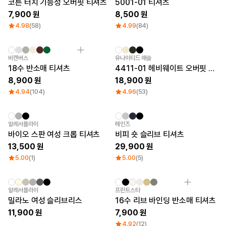
코튼 터치 기능성 오버핏 티셔츠
5001-01 티셔츠
로그인
7,900
8,500
4.98
(58)
4.99
(84)
1:1 문의
가격대
소매타입
고객센터
~ 1만원
민소매
비캔버스
유나이티드 애슬
1만원 ~ 2만원
반소매
18수 반소매 티셔츠
4411-01 헤비웨이트 오버핏 티셔츠
마플 서비스 소개
2만원 ~ 3만원
긴소매
8,900
18,900
3만원 ~
4.94
(104)
4.96
(53)
한국어
소재
인기 브랜드
New
New
알레서플라이
헤인즈
면
길단
바이오 스판 여성 크롭 티셔츠
비피 숏 슬리브 티셔츠
폴리
챔피온
13,500
29,900
면/폴리
트리플에이
나일론
프린트스타
5.00
(1)
5.00
(5)
기능성
쭈리
기모
New
New
알레서플라이
프린트스타
다운/패딩
밀라노 여성 슬리브리스
16수 리브 바인딩 반소매 티셔츠
11,900
7,900
4.92
(12)