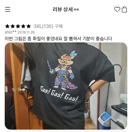
리뷰 상세 👀
3XL(130) 구매
shin**
2019.11.26
이번 그림은 좀 화질이 좋았네요 잘 뽑혀서 기분이 좋습니다
1분컷 무료 템플릿
대량 주문
기업/웰컴 키트
굿즈 제작 방법
의류 카테고리
의류
패션잡화
팬굿즈
전체상품
1분컷 티셔츠
티셔츠
스티커
지류