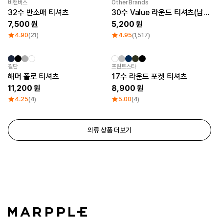
비캔버스
Other Brands
32수 반소매 티셔츠
30수 Value 라운드 티셔츠(남녀공용)
7,500
5,200
4.90
(21)
4.95
(1,517)
길단
프린트스타
해머 폴로 티셔츠
17수 라운드 포켓 티셔츠
11,200
8,900
4.25
(4)
5.00
(4)
의류 상품 더보기