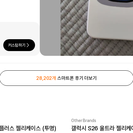
커스텀하기
28,202개
스마트폰 후기 더보기
Other Brands
 플러스 젤리케이스 (투명)
갤럭시 S26 울트라 젤리케
New