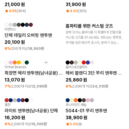
21,000
31,900
4.96
(304)
4.93
(320)
홈파티를 위한 커스텀 굿즈
최소 주문수량 30개
나염
굿즈 제작 꿀팁
비캔버스
함께 모이는 홈파티를 더 특별하게 만들어줄
단체 데일리 오버핏 맨투맨
커스텀 굿즈를 만나보세요. 위트있는 맨투맨,
20,100
추억을 담은 패브릭 포스터, 분위기 있는
고블렛잔까지 다양한 아이템과 가격을
8%
200개 이상
18,500원
확인해 보세요.
최소 주문수량 30개
나염
최소 주문수량 30개
나염
Other Brands
플러스82갤러리
특양면 헤리 맨투맨(남녀공용) 단체
헤비 블랜디 3단 쭈리 맨투맨 단체
13,070
25,860
7%
2,000개 이상
12,090원
6%
2,000개 이상
24,310원
최소 주문수량 30개
나염
젤란
유나이티드 애슬
라이트 맨투맨(남녀공용) 단체
5044-01 쭈리 맨투맨
16,200
38,900
6%
2,000개 이상
15,300원
5.00
(9)