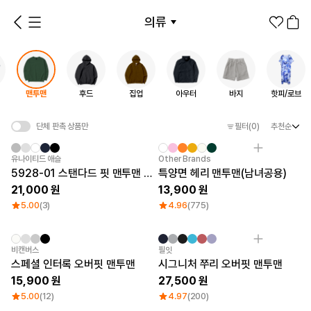
의류
전체 상품
1분컷 티셔츠
티셔츠
셔츠
맨투맨
후드
집업
아우터
바지
핫피/로브
맨투맨
후드
집업
아우터
바지
핫피/로브
단체 판촉 상품만
필터
(0)
추천순
1분컷 무료 템플릿
대량 주문
기업/웰컴 키트
굿즈 제작 방법
Category Best
유나이티드 애슬
Other Brands
5928-01 스탠다드 핏 맨투맨 (쭈리 기모)
특양면 헤리 맨투맨(남녀공용)
21,000
13,900
의류 카테고리
의류
5.00
(3)
4.96
(775)
패션잡화
비캔버스
팬굿즈
필잇
스페셜 인터록 오버핏 맨투맨
시그니처 쭈리 오버핏 맨투맨
전체상품
1분컷 티셔츠
티셔츠
스티커
15,900
27,500
5.00
(12)
4.97
(200)
지류