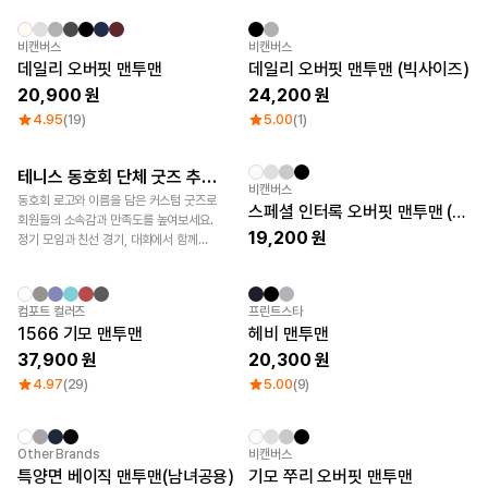
문구/오피스
비캔버스
비캔버스
셔츠
맨투맨
후드
데일리 오버핏 맨투맨
데일리 오버핏 맨투맨 (빅사이즈)
스마트폰
20,900
24,200
4.95
(19)
5.00
(1)
리빙
쿠션/패브릭
집업
아우터
바지
테니스 동호회 단체 굿즈 추천 🎾
스포츠 굿즈 제작
비캔버스
동호회 로고와 이름을 담은 커스텀 굿즈로
스포츠
스페셜 인터록 오버핏 맨투맨 (빅사이즈)
회원들의 소속감과 만족도를 높여보세요.
19,200
정기 모임과 친선 경기, 대회에서 함께
키즈
활용하기 좋은 테니스웨어와 스포츠
아이템의 종류, 가격, 단체 제작 방법을
핫피/로브
반려동물
확인해 보세요.
컴포트 컬러즈
프린트스타
1566 기모 맨투맨
헤비 맨투맨
액자
37,900
20,300
색상
디지털 가전
4.97
(29)
5.00
(9)
Other Brands
비캔버스
회원가입
특양면 베이직 맨투맨(남녀공용)
기모 쭈리 오버핏 맨투맨