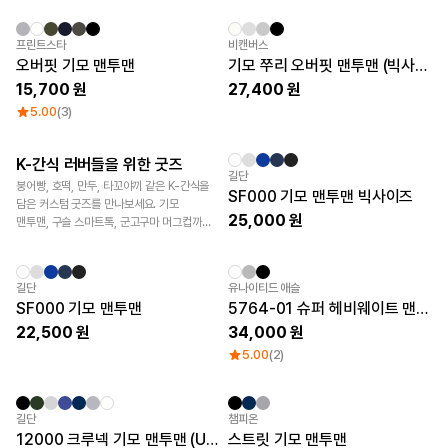
큐레이션
단체티
프린트스타
비캔버스
리뷰 BEST
오버핏 기모 맨투맨
기모 쭈리 오버핏 맨투맨 (빅사이즈)
판매 BEST
15,700
27,400
기본 티셔츠
다양한 색상
5.00
(3)
스웻셔츠 & 팬츠
사계절 필수템
K-간식 러버들을 위한 굿즈
시스루탑 & 튜브탑
굿즈 제작 꿀팁
New
길단
붕어빵, 호떡, 만두, 타꼬야끼 같은 K-간식을
SF000 기모 맨투맨 빅사이즈
담은 커스텀 굿즈를 만나보세요. 기모
25,000
맨투맨, 구슬 스마트톡, 군고구마 머그컵까지
재미있는 간식 테마 아이템과 가격을 확인해
보세요.
New
New
길단
유나이티드 애슬
SF000 기모 맨투맨
5764-01 슈퍼 헤비웨이트 맨투맨 (기모)
22,500
34,000
5.00
(2)
Sale
길단
챔피온
12000 크루넥 기모 맨투맨 (USA핏)
스트릿 기모 맨투맨