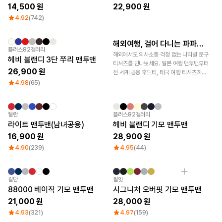
14,500
22,900
로그인
4.92
(742)
1:1 문의
가격대
소매타입
해외여행, 걸어 다니는 파파고되는 법
단체티 제작 가이드
플러스82갤러리
고객센터
~ 1만원
민소매
해외에서도 의사소통 걱정 없는 나라별 문구
헤비 블랜디 3단 쭈리 맨투맨
1만원 ~ 2만원
반소매
티셔츠를 만나보세요. 일본 여행 맨투맨부터
26,900
마플 서비스 소개
2만원 ~ 3만원
긴소매
전 세계 공용 후드티, 태국 여행 티셔츠까지
3만원 ~
재미있는 여행 아이템과 가격을 확인해
4.98
(65)
보세요.
한국어
소재
인기 브랜드
젤란
플러스82갤러리
라이트 맨투맨(남녀공용)
헤비 블랜디 기모 맨투맨
면
길단
16,900
28,900
폴리
챔피온
면/폴리
트리플에이
4.90
(239)
4.95
(44)
나일론
프린트스타
기능성
쭈리
길단
필잇
기모
88000 베이직 기모 맨투맨
시그니처 오버핏 기모 맨투맨
다운/패딩
21,000
28,000
4.93
(321)
4.97
(159)