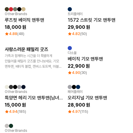
Other Brands
트리플에이
루즈핏 베이직 맨투맨
1572 스트릿 기모 맨투맨
18,000
29,900
4.88
(48)
4.82
(50)
사랑스러운 패밀리 굿즈
굿즈 제작 꿀팁
다소울
가족과 함께하는 시간을 더 특별하게
베이직 기모 맨투맨
만들어줄 패밀리 굿즈를 만나보세요. 기모
22,900
맨투맨, 베이직 볼캡, 캔버스 토트백, 마블
머그컵까지 가족 나들이에 어울리는
4.90
(30)
아이템과 가격을 확인해 보세요.
Other Brands
페어플레이
특양면 헤리 기모 맨투맨(남녀공용)
오리지널 기모 맨투맨
15,000
28,900
4.94
(185)
4.97
(115)
Other Brands