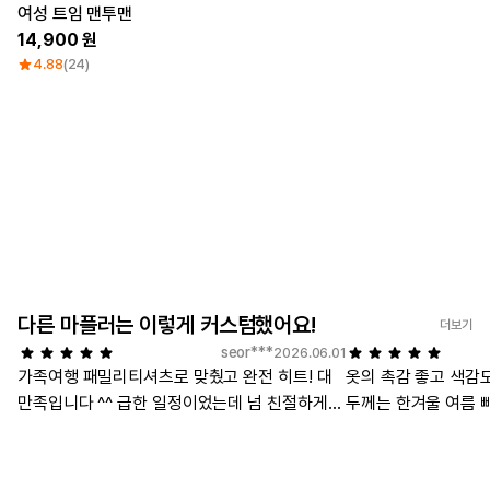
여성 트임 맨투맨
14,900
4.88
(24)
다른 마플러는 이렇게 커스텀했어요!
더보기
seor***
2026.06.01
가족여행 패밀리티셔츠로 맞췄고 완전 히트! 대
옷의 촉감 좋고 색감
만족입니다 ^^ 급한 일정이었는데 넘 친절하게
두께는 한겨울 여름 
잘 응대해주셔서 정말 감사했어요! 출발 전날 늦
다. 배송도 빨랐고 그
은 시간인데도 퀵으로 보내주신 덕에 모두 해피
하고 좋았어요. 담에도 이용하고싶네요. 사이즈
하게 잘 입고 갔습니다 :) ✭사이즈✭ 마플은 경험
는 보통 100 가끔 