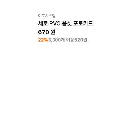
이포시스템
세로 PVC 옵셋 포토카드
최소 주문수량 500개
옵셋
670
22%
3,000개 이상
520원