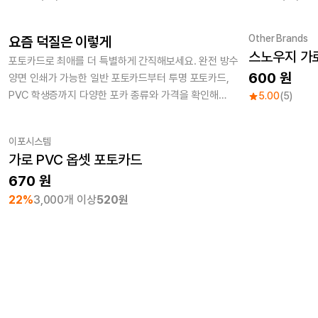
Other Brands
요즘 덕질은 이렇게
스노우지 가
굿즈 제작 꿀팁
포토카드로 최애를 더 특별하게 간직해보세요. 완전 방수
600
양면 인쇄가 가능한 일반 포토카드부터 투명 포토카드,
PVC 학생증까지 다양한 포카 종류와 가격을 확인해
5.00
(5)
보세요.
이포시스템
가로 PVC 옵셋 포토카드
최소 주문수량 500개
옵셋
670
22%
3,000개 이상
520원