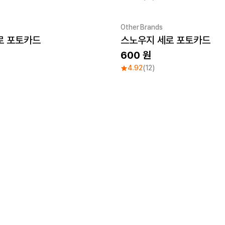
Other Brands
로 포토카드
스노우지 세로 포토카드
600
4.92
(12)