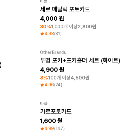
마플
)
세로 메탈릭 포토카드
최소 주문수량 1개
4,000
30%
1,000개 이상
2,800원
4.93
(81)
Other Brands
투명 포카+포카홀더 세트 (화이트)
최소 주문수량 1개
)
4,900
8%
100개 이상
4,500원
4.96
(24)
마플
)
가로포토카드
최소 주문수량 1개
1,600
4.99
(147)