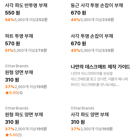
색상 옵션 중 선택할 수 있습니다. 1개 기준
사각 파도 반투명 부채
둥근 사각 투명 손잡이 부채
3,900원, 평균 영업일 2~4일 내
최소 주문수량 250개
최소 주문수량 250개
출고됩니다.
550
670
54%
5,000개 이상
252원
49%
5,000개 이상
339원
하트 투명 부채
사각 투명 손잡이 부채
최소 주문수량 250개
최소 주문수량 250개
570
670
51%
5,000개 이상
278원
49%
5,000개 이상
339원
Other Brands
나만의 데스크매트 제작 가이드
최소 주문수량 500개
굿즈 제작 꿀팁
원형 양면 부채
나만의 데스크테리어를 완성할
310
데스크매트를 찾고 있다면, 마플의 페니체
와이드 데스크매트를 만나보세요.
37%
2,000개 이상
195원
80×40cm 넉넉한 사이즈에 원하는
5.00
(4)
문구나 로고를 UV 1도 인쇄로 커스텀할 수
있으며, 1개 기준 23,900원부터 제작
가능합니다. 컬러 옵션, 가격, 제작 방법까지
Other Brands
Other Brands
최소 주문수량 500개
최소 주문수량 500개
지금 바로 확인해 보세요.
원형 파도 양면 부채
사각 파도 양면 부채
310
310
37%
2,000개 이상
195원
37%
2,000개 이상
195원
5.00
(1)