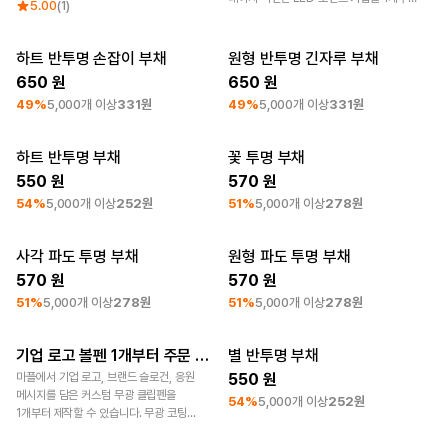
5.00
(1)
볼펜/필기류
파일/케이스
제작할 수 있습니다. 블랙 베이스에 화이트톤
로그인
반투명 각인으로 RGB 키보드 LED 빛이
검정 잉크
노트북 케이스
각인 이미지를 통과해 빛나는 구조입니다.
하트 반투명 손잡이 부채
원형 반투명 긴자루 부채
컬러 잉크
노트 커버
1:1 문의
최소 주문수량 250개
최소 주문수량 250개
1개 기준 4,500원이며, 평균 영업일
650
650
파일
3~7일 내 출고됩니다.
49%
5,000개 이상
331원
49%
5,000개 이상
331원
고객센터
마우스 패드
큐레이션
마플 서비스 소개
하트 반투명 부채
꽃 투명 부채
최소 주문수량 250개
최소 주문수량 250개
장패드
데스크테리어
550
570
한국어
데스크 매트
전시회 굿즈
54%
5,000개 이상
252원
51%
5,000개 이상
278원
무선충전 패드
브랜딩 굿즈
가죽
고무
사각 파도 투명 부채
원형 파도 투명 부채
최소 주문수량 250개
최소 주문수량 250개
570
570
51%
5,000개 이상
278원
51%
5,000개 이상
278원
키캡
각인 키캡
기업 로고 볼펜 1개부터 주문 제작하기
별 반투명 부채
풀컬러 키캡
기업 판촉물 제작
최소 주문수량 250개
마플에서 기업 로고, 브랜드 슬로건, 응원
550
메시지를 담은 커스텀 무광 클립펜을
54%
5,000개 이상
252원
1개부터 제작할 수 있습니다. 무광 코팅
배럴에 풀 컬러 인쇄로 제작되며, 8가지