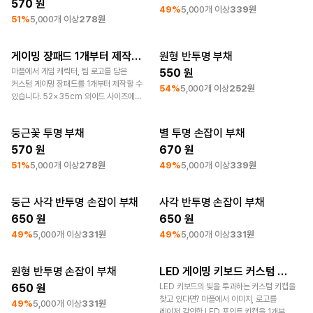
570
49%
5,000개 이상
339원
51%
5,000개 이상
278원
문구/오피스
볼펜/필기류
부채
파일/케이스
스마트폰
게이밍 장패드 1개부터 제작하는 방법
원형 반투명 부채
굿즈 제작 꿀팁
최소 주문수량 250개
마플에서 게임 캐릭터, 팀 로고를 담은
550
리빙
커스텀 게이밍 장패드를 1개부터 제작할 수
54%
5,000개 이상
252원
있습니다. 52×35cm 와이드 사이즈에
쿠션/패브릭
풀컬러 인쇄, 논슬립 고무 바닥으로
배너
스탬프
패키지
제작됩니다. 1개 기준 16,900원이며, 평균
둥근꽃 투명 부채
별 투명 손잡이 부채
영업일 4~5일 내 출고됩니다.
스포츠
최소 주문수량 250개
최소 주문수량 250개
570
670
키즈
51%
5,000개 이상
278원
49%
5,000개 이상
339원
거치대
사원증 홀더
반려동물
둥근 사각 반투명 손잡이 부채
사각 반투명 손잡이 부채
최소 주문수량 250개
최소 주문수량 250개
650
650
액자
가격대
49%
5,000개 이상
331원
49%
5,000개 이상
331원
디지털 가전
~ 3천원
3천원 ~ 1만원
원형 반투명 손잡이 부채
LED 게이밍 키보드 커스텀 키캡 제작
최소 주문수량 250개
굿즈 제작 꿀팁
1만원 ~
650
LED 키보드의 빛을 투과하는 커스텀 키캡을
찾고 있다면? 마플에서 이미지, 로고를
회원가입
49%
5,000개 이상
331원
레이저 각인한 LED 포인트 키캡을 1개부터