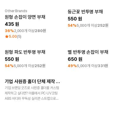
Other Brands
둥근꽃 반투명 부채
최소 주문수량 500개
Category Best
최소 주문수량 250개
원형 손잡이 양면 부채
550
435
54%
5,000개 이상
252원
36%
2,000개 이상
280원
5.00
(5)
원형 파도 반투명 부채
별 반투명 손잡이 부채
최소 주문수량 250개
최소 주문수량 250개
550
650
54%
5,000개 이상
252원
49%
5,000개 이상
331원
기업 사원증 홀더 단체 제작 가이드
기업 판촉물 제작
기업 브랜딩 굿즈로 사원증 홀더를 커스텀
제작하고 싶다면? 마플에서 PC·UV코팅
ABS 바디와 무독성 실리콘 스트랩으로
제작된 스탠다드 사원증 홀더를 1개부터
주문할 수 있습니다. 마플은 12년 업력과
13만 후기로 검증된 품질을 제공합니다.