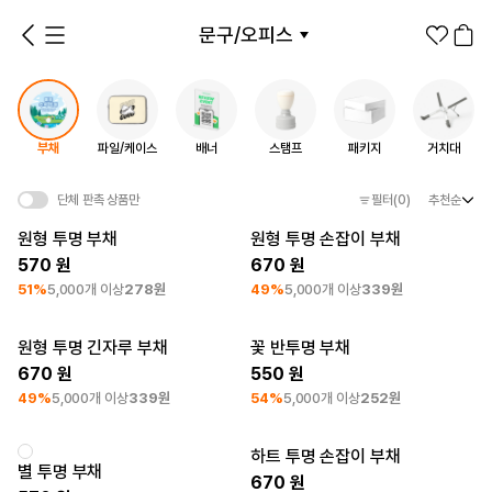
문구/오피스
상품
마우스패드
키캡
볼펜/필기류
부채
파일/케이스
배너
스탬프
패키지
거치대
사원증 홀더
부채
파일/케이스
배너
스탬프
패키지
거치대
단체 판촉 상품만
필터
(0)
추천순
원형 투명 부채
1분컷 무료 템플릿
대량 주문
원형 투명 손잡이 부채
기업/웰컴 키트
굿즈 제작 방법
최소 주문수량 250개
최소 주문수량 250개
570
670
51%
5,000개 이상
278원
49%
5,000개 이상
339원
문구/오피스 카테고리
의류
원형 투명 긴자루 부채
꽃 반투명 부채
패션잡화
최소 주문수량 250개
최소 주문수량 250개
670
550
팬굿즈
49%
5,000개 이상
339원
54%
5,000개 이상
252원
전체상품
마우스패드
키캡
스티커
하트 투명 손잡이 부채
최소 주문수량 250개
최소 주문수량 250개
별 투명 부채
670
지류