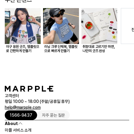
야구 응원 굿즈, 템플릿으
러닝 크루 단체복, 템플릿
취향대로 고르기만 하면,
로 간편하게 만들기
으로 빠르게 만들기
나만의 굿즈 완성
고객센터
평일 10:00 ~ 18:00 (주말/공휴일 휴무)
help@marpple.com
1566-9437
자주 묻는 질문
About
마플 서비스 소개