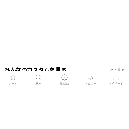
みんなのカスタムを見る
もっと見る
bj32***
2025.05.03
カスタムスキンダックに自分だけのステ
スタンバイミ2を
ホーム
検索
販促品
レビュー
マイページ
ンバイミー2を完成させる なりました
の感じをもっと生
ね。
取り付け氷法もよ
簡単に貼れました