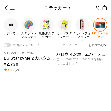
ステッカー
ステッカー
カードステッカー
4カットフォトステッカー
LG StanbyMe
すべて
ステッシン
規格形ステ
カードステ
4カットフォ
LG Stanby
1個から制作
販促品/
グッズ作りの
グルステッ
ッカー
ッカー
トステッカ
Me
ノベルティ
ノウハウ
カー
ー
フィルター
(0)
おすすめ順
販促品 / ノベルティ
アパレル
ステッカー カテゴリー
MARPPLE（マープル）
ハロウィンホームパーティーグッズ
Category Best
制作Tips
LG StanbyMe 2 カスタムスキン
思い出のホグワーツの友達を招待
ファッション小物
してみましょう！
2,730
5.00
(2)
ファングッズ
全商品
ステッシ
規格形ス
ングルス
テッカー
ステッカー
テッカー
紙製品
文具/オフィス