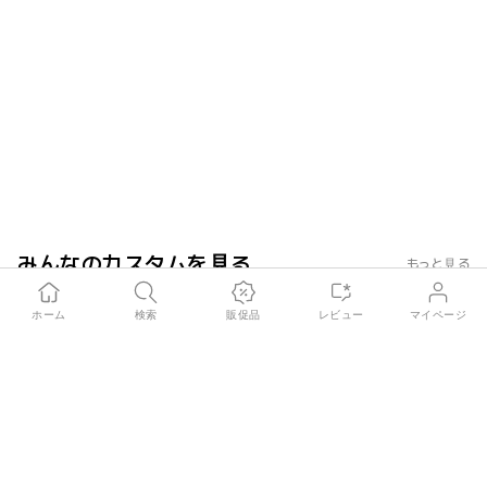
みんなのカスタムを見る
もっと見る
nyjo***
2026.06.30
文字印刷のクオリティ良い！ 旅行をし
嘘をついて1分以
ホーム
検索
販促品
レビュー
マイページ
ながらバッグから転がった（？） 一つ
クにして、もらっ
も脱がれる！笑 また、楽にして注文で
ｗｗｗｗ 友達と
きるので、それが一番良かったです。
り、グッズを合わ
良いと思います