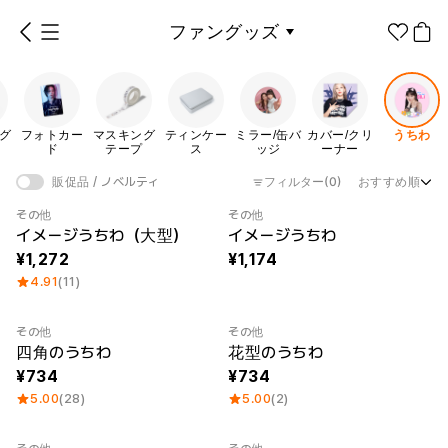
ファングッズ
スキングテープ
ティンケース
ミラー/缶バッジ
カバー/クリーナー
うちわ
グ
フォトカー
マスキング
ティンケー
ミラー/缶バ
カバー/クリ
うちわ
1個から制作
販促品/
グッズ作りの
ド
テープ
ス
ッジ
ーナー
ノベルティ
ノウハウ
フィルター
(0)
おすすめ順
販促品 / ノベルティ
アパレル
グッズ カテゴリー
その他
その他
イメージうちわ（大型）
イメージうちわ
ファッション小物
1,272
1,174
4.91
(11)
ファングッズ
全商品
キーホル
アクリル
ダー
グッズ
ステッカー
その他
その他
四角のうちわ
花型のうちわ
紙製品
734
734
5.00
(28)
5.00
(2)
文具/オフィス
フォトカ
マスキン
ティンケ