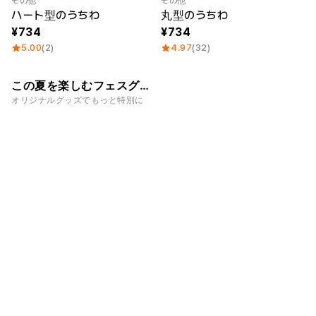
スマホ
その他
その他
ード
グテープ
ース
Category Best
ハート型のうちわ
丸型のうちわ
リビング
734
734
5.00
(2)
4.97
(32)
ファブリック
この夏を楽しむフェスグッズ
スポーツ
ミラー/缶
カバー/ク
うちわ
制作Tips
オリジナルグッズでもっと特別に
バッジ
リーナー
キッズ
ペット
フォートカード
アクリルグッズ
ホログラムフォトカ
アクリル キーホルダ
フレーム
ード
ー
クリア フォートカー
アクリル スタンド
ド
アクリル ライト
ホワイト フォートカ
アクリル ブロック
会員登録
ード
アクリル インセンス
メタリック フォート
ホルダー
ログイン
カード
アクリル ドアサイン
フォートカードホル
1：1お問い合わせ
ダー
カスタマーセンタ