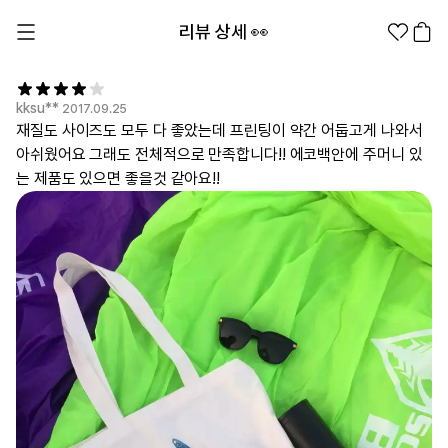
리뷰 상세 👀
kksu**
2017.09.25
재질도 사이즈도 모두 다 좋았는데 프린팅이 약간 어둡고게 나와서
아쉬웠어요 그래도 전체적으로 만족합니다!! 에코백안에 주머니 있
는 제품도 있으면 좋을것 같아요!!
1분컷 무료 템플릿
대량 주문
기업/웰컴 키트
굿즈 제작 방법
의류 카테고리
의류
패션잡화
팬굿즈
전체상품
1분컷 티셔츠
티셔츠
스티커
지류