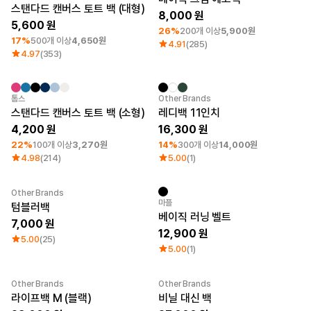
큐레이션
스탠다드 캔버스 토트 백 (대형)
8,000
단체티
5,600
26%
200개 이상
5,900원
리뷰 BEST
17%
500개 이상
4,650원
4.91
(285)
판매 BEST
4.97
(353)
기본 티셔츠
다양한 색상
스웻셔츠 & 팬츠
최소 주문수량 1개
최소 주문수량 20개
톰스
Other Brands
사계절 필수템
스탠다드 캔버스 토트 백 (소형)
레디백 11인치
시스루탑 & 튜브탑
4,200
16,300
22%
100개 이상
3,270원
14%
300개 이상
14,000원
4.98
(214)
5.00
(1)
Other Brands
New
마플
텀블러백
베이직 러닝 벨트
7,000
12,900
5.00
(25)
5.00
(1)
Other Brands
Other Brands
최소 주문수량 1개
최소 주문수량 1개
라이프백 M (블랙)
비닐 대신 백