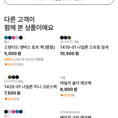
로그인
다른 고객이
1:1 문의
가격대
소매타입
함께 본 상품이에요
고객센터
~ 1만원
민소매
1만원 ~ 2만원
반소매
마플 서비스 소개
2만원 ~ 3만원
긴소매
최소 주문수량 1개
New
톰스
유나이티드 애슬
3만원 ~
스탠다드 캔버스 토트 백 (중형)
1419-01 나일론 스트링 짐색
한국어
5,000
10,500
25%
2,000개 이상
3,750원
소재
인기 브랜드
4.97
(598)
면
길단
폴리
챔피온
면/폴리
트리플에이
마플
New
유나이티드 애슬
나일론
프린트스타
데일리 숄더 에코백
1420-01 나일론 미니 크로스백
기능성
6,900
쭈리
7,500
5.00
(9)
기모
5.00
(4)
다운/패딩
Other Brands
최소 주문수량 1개
최소 주문수량 1개
톰스
베이직 크림 에코백