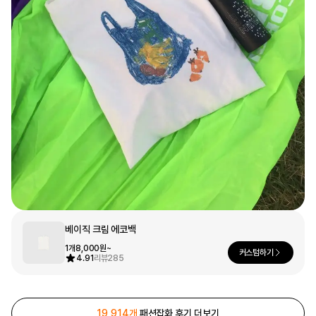
문구/오피스
셔츠
맨투맨
후드
스마트폰
리빙
쿠션/패브릭
집업
아우터
바지
스포츠
키즈
핫피/로브
반려동물
액자
베이직 크림 에코백
색상
1개
8,000원~
디지털 가전
커스텀하기
4.91
리뷰
285
회원가입
19,914개
패션잡화 후기 더보기