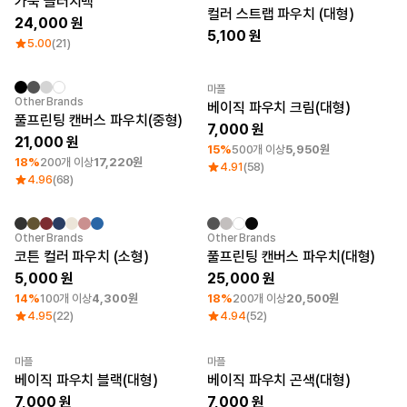
가죽 클러치백
큐레이션
컬러 스트랩 파우치 (대형)
24,000
단체티
5,100
5.00
(21)
리뷰 BEST
판매 BEST
기본 티셔츠
마플
다양한 색상
최소 주문수량 1개
최소 주문수량 1개
Other Brands
베이직 파우치 크림(대형)
스웻셔츠 & 팬츠
풀프린팅 캔버스 파우치(중형)
7,000
사계절 필수템
21,000
시스루탑 & 튜브탑
15%
500개 이상
5,950원
18%
200개 이상
17,220원
4.91
(58)
4.96
(68)
최소 주문수량 1개
최소 주문수량 1개
Other Brands
Other Brands
코튼 컬러 파우치 (소형)
풀프린팅 캔버스 파우치(대형)
5,000
25,000
14%
100개 이상
4,300원
18%
200개 이상
20,500원
4.95
(22)
4.94
(52)
마플
마플
최소 주문수량 1개
최소 주문수량 1개
베이직 파우치 블랙(대형)
베이직 파우치 곤색(대형)
7,000
7,000