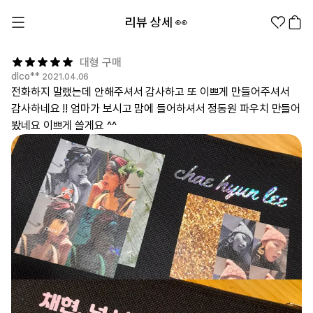
리뷰 상세 👀
대형 구매
dlco**
2021.04.06
전화하지 말랬는데 안해주셔서 감사하고 또 이쁘게 만들어주셔서
감사하네요 !! 엄마가 보시고 맘에 들어하셔서 정동원 파우치 만들어
봤네요 이쁘게 쓸게요 ^^
1분컷 무료 템플릿
대량 주문
기업/웰컴 키트
굿즈 제작 방법
의류 카테고리
의류
패션잡화
팬굿즈
전체상품
1분컷 티셔츠
티셔츠
스티커
지류