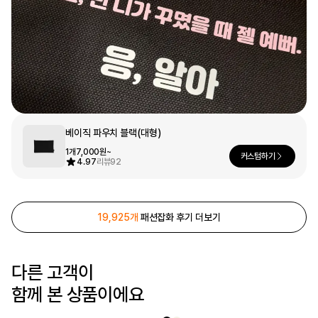
문구/오피스
셔츠
맨투맨
후드
스마트폰
리빙
쿠션/패브릭
집업
아우터
바지
베이직 파우치 블랙(대형)
스포츠
1개
7,000원~
커스텀하기
4.97
리뷰
92
키즈
핫피/로브
반려동물
19,925개
패션잡화 후기 더보기
액자
색상
디지털 가전
다른 고객이
함께 본 상품이에요
회원가입