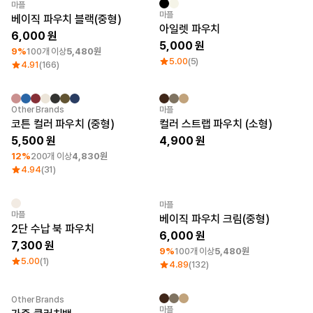
마플
최소 주문수량 1개
New
마플
베이직 파우치 블랙(중형)
로그인
아일렛 파우치
6,000
5,000
1:1 문의
9%
100개 이상
5,480원
가격대
소매타입
5.00
(5)
4.91
(166)
고객센터
~ 1만원
민소매
1만원 ~ 2만원
반소매
마플 서비스 소개
2만원 ~ 3만원
긴소매
최소 주문수량 1개
New
Other Brands
마플
3만원 ~
코튼 컬러 파우치 (중형)
컬러 스트랩 파우치 (소형)
한국어
5,500
4,900
12%
200개 이상
4,830원
소재
인기 브랜드
4.94
(31)
면
길단
폴리
챔피온
면/폴리
마플
트리플에이
최소 주문수량 1개
마플
베이직 파우치 크림(중형)
나일론
프린트스타
2단 수납 북 파우치
기능성
6,000
7,300
쭈리
9%
100개 이상
5,480원
기모
5.00
(1)
4.89
(132)
다운/패딩
Other Brands
New
마플