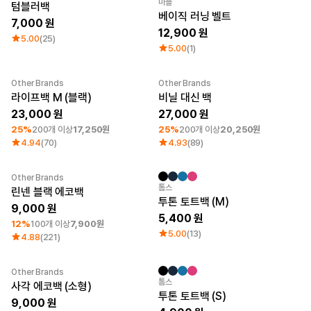
큐레이션
마플
텀블러백
베이직 러닝 벨트
7,000
단체티
12,900
리뷰 BEST
5.00
(25)
5.00
(1)
판매 BEST
기본 티셔츠
다양한 색상
Other Brands
Other Brands
스웻셔츠 & 팬츠
최소 주문수량 1개
최소 주문수량 1개
라이프백 M (블랙)
비닐 대신 백
사계절 필수템
23,000
27,000
시스루탑 & 튜브탑
25%
200개 이상
17,250원
25%
200개 이상
20,250원
4.94
(70)
4.93
(89)
Other Brands
최소 주문수량 1개
Sale
톰스
린넨 블랙 에코백
투톤 토트백 (M)
9,000
5,400
12%
100개 이상
7,900원
5.00
(13)
4.88
(221)
Other Brands
Sale
톰스
사각 에코백 (소형)
투톤 토트백 (S)
9,000