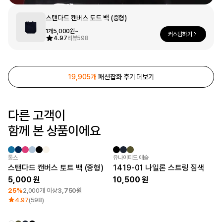
문구/오피스
스탠다드 캔버스 토트 백 (중형)
셔츠
맨투맨
후드
1개
5,000원~
커스텀하기
스마트폰
4.97
리뷰
598
리빙
쿠션/패브릭
19,905개
패션잡화 후기 더보기
집업
아우터
바지
스포츠
다른 고객이
키즈
함께 본 상품이에요
핫피/로브
반려동물
액자
최소 주문수량 1개
New
톰스
유나이티드 애슬
색상
스탠다드 캔버스 토트 백 (중형)
1419-01 나일론 스트링 짐색
디지털 가전
5,000
10,500
25%
2,000개 이상
3,750원
4.97
(598)
회원가입