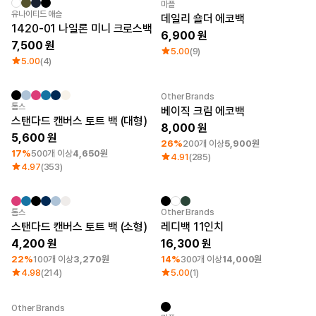
마플
New
유나이티드 애슬
데일리 숄더 에코백
로그인
1420-01 나일론 미니 크로스백
6,900
7,500
1:1 문의
5.00
(9)
가격대
소매타입
5.00
(4)
고객센터
~ 1만원
민소매
1만원 ~ 2만원
반소매
Other Brands
마플 서비스 소개
2만원 ~ 3만원
긴소매
최소 주문수량 1개
최소 주문수량 1개
톰스
베이직 크림 에코백
3만원 ~
스탠다드 캔버스 토트 백 (대형)
8,000
한국어
5,600
26%
200개 이상
5,900원
17%
500개 이상
4,650원
4.91
(285)
소재
인기 브랜드
4.97
(353)
면
길단
폴리
챔피온
면/폴리
트리플에이
최소 주문수량 1개
최소 주문수량 20개
톰스
Other Brands
나일론
프린트스타
스탠다드 캔버스 토트 백 (소형)
레디백 11인치
기능성
4,200
16,300
쭈리
22%
100개 이상
3,270원
14%
300개 이상
14,000원
기모
4.98
(214)
5.00
(1)
다운/패딩
Other Brands
New