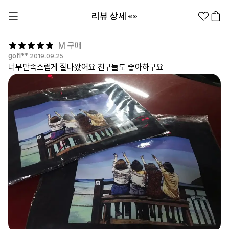
리뷰 상세 👀
M 구매
gofl**
2019.09.25
너무만족스럽게 잘나왔어요 친구들도 좋아하구요
1분컷 무료 템플릿
대량 주문
기업/웰컴 키트
굿즈 제작 방법
의류 카테고리
의류
패션잡화
팬굿즈
전체상품
1분컷 티셔츠
티셔츠
스티커
지류