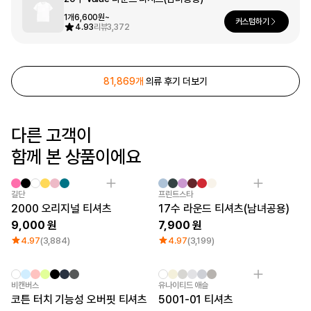
1개
6,600원~
로그인
커스텀하기
4.93
리뷰
3,372
1:1 문의
가격대
소매타입
고객센터
~ 1만원
민소매
81,869개
의류 후기 더보기
1만원 ~ 2만원
반소매
마플 서비스 소개
2만원 ~ 3만원
긴소매
3만원 ~
다른 고객이
한국어
함께 본 상품이에요
소재
인기 브랜드
면
길단
폴리
챔피온
Sale
길단
프린트스타
면/폴리
트리플에이
2000 오리지널 티셔츠
17수 라운드 티셔츠(남녀공용)
나일론
프린트스타
9,000
7,900
기능성
4.97
(3,884)
4.97
(3,199)
쭈리
기모
다운/패딩
비캔버스
유나이티드 애슬
코튼 터치 기능성 오버핏 티셔츠
5001-01 티셔츠