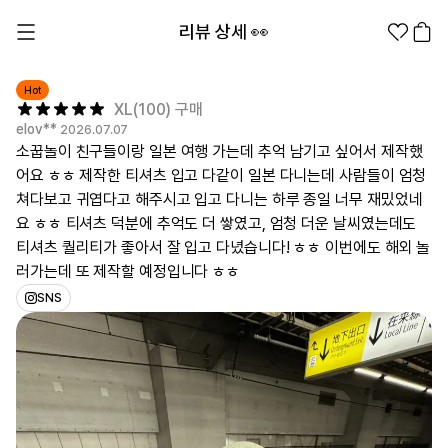
리뷰 상세 👀
Hot
XL(100) 구매
elov**
2026.07.07
소꿉놀이 친구들이랑 일본 여행 가는데 추억 남기고 싶어서 제작했
어요 ㅎㅎ 제작한 티셔츠 입고 다같이 일본 다니는데 사람들이 엄청
쳐다보고 귀엽다고 해주시고 입고 다니는 하루 종일 너무 재밌었네
1분컷 무료 템플릿
대량 주문
기업/웰컴 키트
굿즈 제작 방법
요 ㅎㅎ 티셔츠 덕분에 추억도 더 쌓였고, 엄청 더운 날씨였는데도
티셔츠 퀄리티가 좋아서 잘 입고 다녔습니다! ㅎㅎ 이번에도 해외 놀
러가는데 또 제작할 예정입니다 ㅎㅎ
의류 카테고리
의류
SNS
패션잡화
팬굿즈
전체상품
1분컷 티셔츠
티셔츠
스티커
지류