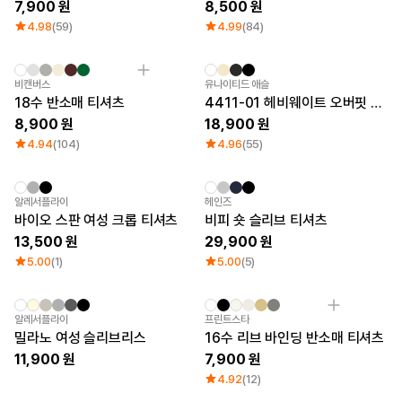
큐레이션
7,900
8,500
4.98
(59)
4.99
(84)
단체티
리뷰 BEST
판매 BEST
기본 티셔츠
비캔버스
유나이티드 애슬
다양한 색상
18수 반소매 티셔츠
4411-01 헤비웨이트 오버핏 티셔츠
스웻셔츠 & 팬츠
8,900
18,900
사계절 필수템
4.94
(104)
4.96
(55)
시스루탑 & 튜브탑
New
New
알레서플라이
헤인즈
바이오 스판 여성 크롭 티셔츠
비피 숏 슬리브 티셔츠
13,500
29,900
5.00
(1)
5.00
(5)
New
New
알레서플라이
프린트스타
밀라노 여성 슬리브리스
16수 리브 바인딩 반소매 티셔츠
11,900
7,900
4.92
(12)