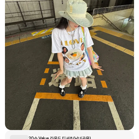
문구/오피스
셔츠
맨투맨
후드
스마트폰
리빙
쿠션/패브릭
집업
아우터
바지
스포츠
키즈
핫피/로브
반려동물
액자
색상
디지털 가전
회원가입
20수 Value 라운드 티셔츠(남녀공용)