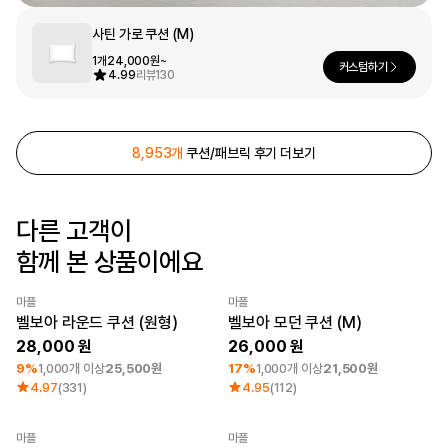
로그인
사틴 가로 쿠션 (M)
1개
24,000원~
1:1 문의
커스텀하기
4.99
리뷰
130
가격대
소매타입
고객센터
~ 1만원
민소매
1만원 ~ 2만원
반소매
마플 서비스 소개
2만원 ~ 3만원
긴소매
8,953개
쿠션/패브릭 후기 더보기
3만원 ~
한국어
다른 고객이
소재
인기 브랜드
함께 본 상품이에요
면
길단
폴리
챔피온
면/폴리
트리플에이
마플
마플
나일론
프린트스타
최소 주문수량 1개
최소 주문수량 1개
벨보아 라운드 쿠션 (원형)
벨보아 모던 쿠션 (M)
기능성
28,000
26,000
쭈리
9%
1,000개 이상
25,500원
17%
1,000개 이상
21,500원
기모
4.97
(331)
4.95
(112)
다운/패딩
마플
마플