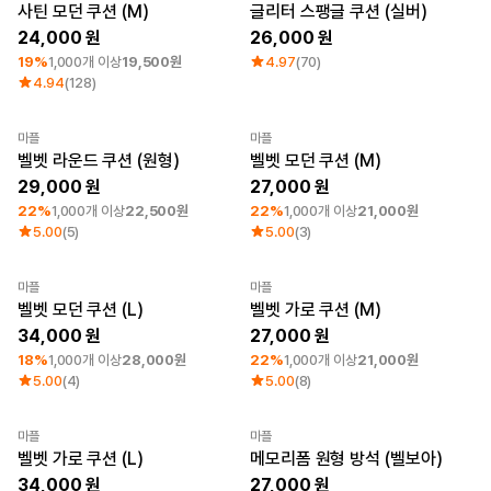
큐레이션
최소 주문수량 1개
사틴 모던 쿠션 (M)
글리터 스팽글 쿠션 (실버)
단체티
24,000
26,000
리뷰 BEST
19%
1,000개 이상
19,500원
4.97
(70)
판매 BEST
4.94
(128)
기본 티셔츠
다양한 색상
마플
마플
스웻셔츠 & 팬츠
최소 주문수량 1개
최소 주문수량 1개
벨벳 라운드 쿠션 (원형)
벨벳 모던 쿠션 (M)
사계절 필수템
시스루탑 & 튜브탑
29,000
27,000
22%
1,000개 이상
22,500원
22%
1,000개 이상
21,000원
5.00
(5)
5.00
(3)
마플
마플
최소 주문수량 1개
최소 주문수량 1개
벨벳 모던 쿠션 (L)
벨벳 가로 쿠션 (M)
34,000
27,000
18%
1,000개 이상
28,000원
22%
1,000개 이상
21,000원
5.00
(4)
5.00
(8)
마플
마플
최소 주문수량 1개
Sale
New
벨벳 가로 쿠션 (L)
메모리폼 원형 방석 (벨보아)
34,000
27,000