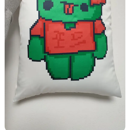
문구/오피스
셔츠
맨투맨
후드
스마트폰
리빙
쿠션/패브릭
집업
아우터
바지
스포츠
키즈
핫피/로브
반려동물
액자
색상
디지털 가전
회원가입