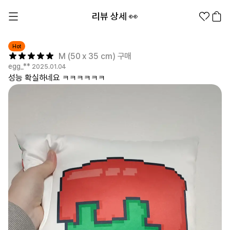
리뷰 상세 👀
Hot
M (50 x 35 cm) 구매
egg_**
2025.01.04
성능 확실하네요 ㅋㅋㅋㅋㅋㅋ
1분컷 무료 템플릿
대량 주문
기업/웰컴 키트
굿즈 제작 방법
의류 카테고리
의류
패션잡화
팬굿즈
전체상품
1분컷 티셔츠
티셔츠
스티커
지류