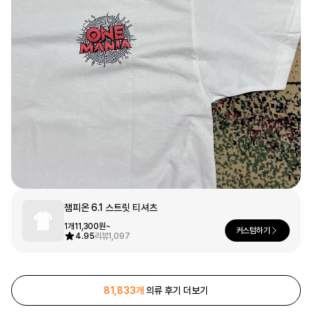
문구/오피스
셔츠
맨투맨
후드
스마트폰
리빙
쿠션/패브릭
집업
아우터
바지
스포츠
키즈
핫피/로브
반려동물
챔피온 6.1 스트릿 티셔츠
액자
1개
11,300원~
커스텀하기
색상
4.95
리뷰
1,097
디지털 가전
81,833개
의류 후기 더보기
회원가입