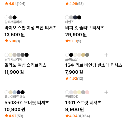
큐레이션
4.94
(104)
4.96
(53)
단체티
리뷰 BEST
판매 BEST
New
New
알레서플라이
헤인즈
기본 티셔츠
바이오 스판 여성 크롭 티셔츠
비피 숏 슬리브 티셔츠
다양한 색상
13,500
29,900
스웻셔츠 & 팬츠
5.00
(1)
5.00
(5)
사계절 필수템
시스루탑 & 튜브탑
New
New
알레서플라이
프린트스타
밀라노 여성 슬리브리스
16수 리브 바인딩 반소매 티셔츠
11,900
7,900
4.92
(12)
Sale
유나이티드 애슬
트리플에이
5508-01 오버핏 티셔츠
1301 스트릿 티셔츠
10,900
9,900
4.97
(59)
4.94
(4,924)