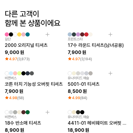
로그인
다른 고객이
1:1 문의
함께 본 상품이에요
가격대
소매타입
고객센터
~ 1만원
민소매
1만원 ~ 2만원
반소매
Sale
길단
프린트스타
마플 서비스 소개
2만원 ~ 3만원
긴소매
2000 오리지널 티셔츠
17수 라운드 티셔츠(남녀공용)
3만원 ~
9,000
7,900
한국어
4.97
(3,873)
4.97
(3,194)
소재
인기 브랜드
면
길단
비캔버스
유나이티드 애슬
폴리
챔피온
코튼 터치 기능성 오버핏 티셔츠
5001-01 티셔츠
면/폴리
트리플에이
7,900
8,500
나일론
프린트스타
4.98
(58)
4.99
(84)
기능성
쭈리
기모
다운/패딩
비캔버스
유나이티드 애슬
18수 반소매 티셔츠
4411-01 헤비웨이트 오버핏 티셔츠
8,900
18,900