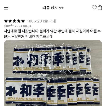
리뷰 상세 👀
100 x 20 cm 구매
slow**
2024.08.04
시안대로 잘 나왔습니다 컬러가 약간 뿌연데 폴리 재질이라 어쩔 수
없는 부분인거 같네요 참고하세요
1분컷 무료 템플릿
대량 주문
기업/웰컴 키트
굿즈 제작 방법
의류 카테고리
의류
패션잡화
팬굿즈
전체상품
1분컷 티셔츠
티셔츠
스티커
지류