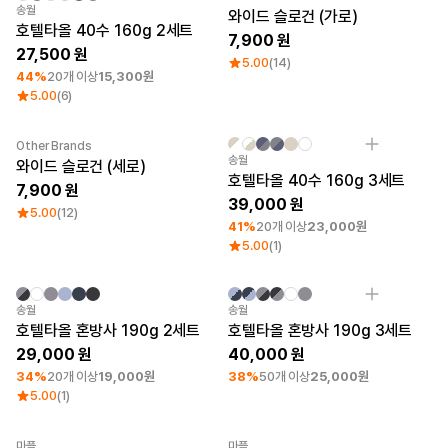
최소 주문수량 1개
자수
New
송월
와이드 슬로건 (가로)
로그인
호텔타올 40수 160g 2세트
7,900
27,500
5.00
(14)
1:1 문의
44%
20개 이상
15,300원
가격대
소매타입
5.00
(6)
고객센터
~ 1만원
민소매
1만원 ~ 2만원
반소매
마플 서비스 소개
2만원 ~ 3만원
긴소매
Other Brands
New
최소 주문수량 1개
자수
송월
와이드 슬로건 (세로)
3만원 ~
호텔타올 40수 160g 3세트
7,900
한국어
39,000
5.00
(12)
소재
인기 브랜드
41%
20개 이상
23,000원
5.00
(1)
면
길단
폴리
챔피온
면/폴리
트리플에이
최소 주문수량 1개
자수
최소 주문수량 1개
자수
송월
송월
나일론
프린트스타
호텔타올 혼방사 190g 2세트
호텔타올 혼방사 190g 3세트
기능성
쭈리
29,000
40,000
기모
34%
20개 이상
19,000원
38%
50개 이상
25,000원
다운/패딩
5.00
(1)
마플
마플