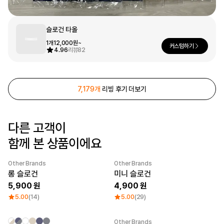
문구/오피스
셔츠
맨투맨
후드
슬로건 타올
스마트폰
1개
12,000원~
커스텀하기
4.96
리뷰
82
리빙
쿠션/패브릭
집업
아우터
바지
7,179개
리빙 후기 더보기
스포츠
키즈
다른 고객이
핫피/로브
반려동물
함께 본 상품이에요
액자
Other Brands
Other Brands
색상
New
New
롱 슬로건
미니 슬로건
디지털 가전
5,900
4,900
5.00
(14)
5.00
(29)
회원가입
Other Brands