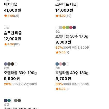
큐레이션
비치타올
스탠다드 타올
단체티
41,000
14,000
리뷰 BEST
4.95
(21)
4.92
(50)
판매 BEST
기본 티셔츠
다양한 색상
마플
스웻셔츠 & 팬츠
Category Best
최소 주문수량 20개
자수
송월
슬로건 타올
사계절 필수템
호텔타올 30수 170g
12,000
시스루탑 & 튜브탑
9,300
4.96
(82)
37%
300개 이상
5,900원
5.00
(2)
최소 주문수량 20개
자수
최소 주문수량 20개
자수
송월
송월
호텔타올 30수 190g
호텔타올 40수 180g
9,900
9,700
28%
300개 이상
7,100원
33%
300개 이상
6,500원
5.00
(1)
최소 주문수량 20개
자수
송월