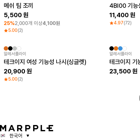
최소 주문수량 1개
Sale
메쉬 팀 조끼
4BI00 기
5,500
11,400
25%
2,000개 이상
4,100원
4.97
(72)
5.00
(2)
알레서플라이
알레서플라이
New
New
테크이지 여성 기능성 나시(싱글렛)
테크이지 기
20,900
23,500
5.00
(2)
한국어