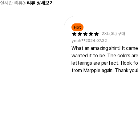
실시간 리뷰
리뷰 상세보기
Hot
2XL(3L) 구매
yech**
2024.07.22
What an amazing shirt! It came 
wanted it to be. The colors ar
letterings are perfect. I look f
from Marpple again. Thank you