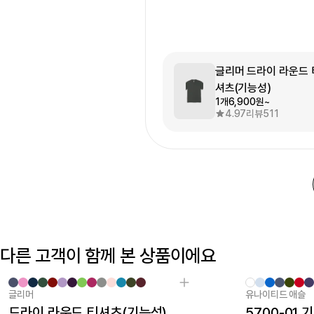
글리머 드라이 라운드 
셔츠(기능성)
1개
6,900원~
4.97
리뷰
511
다른 고객이 함께 본 상품이에요
글리머
유나이티드 애슬
마플 탑/티셔츠 1위
New
드라이 라운드 티셔츠(기능성)
5700-01