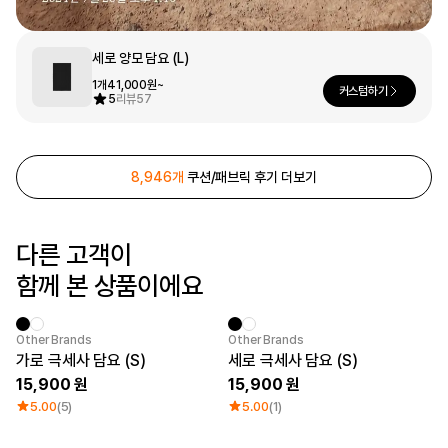
로그인
세로 양모 담요 (L)
1:1 문의
가격대
소매타입
1개
41,000원~
커스텀하기
5
리뷰
57
고객센터
~ 1만원
민소매
1만원 ~ 2만원
반소매
마플 서비스 소개
2만원 ~ 3만원
긴소매
3만원 ~
8,946개
쿠션/패브릭 후기 더보기
한국어
소재
인기 브랜드
다른 고객이
면
길단
폴리
챔피온
함께 본 상품이에요
면/폴리
트리플에이
나일론
프린트스타
기능성
New
New
Other Brands
Other Brands
쭈리
가로 극세사 담요 (S)
세로 극세사 담요 (S)
기모
15,900
15,900
다운/패딩
5.00
(5)
5.00
(1)