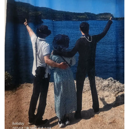
문구/오피스
셔츠
맨투맨
후드
스마트폰
리빙
쿠션/패브릭
집업
아우터
바지
스포츠
키즈
핫피/로브
반려동물
액자
색상
디지털 가전
회원가입