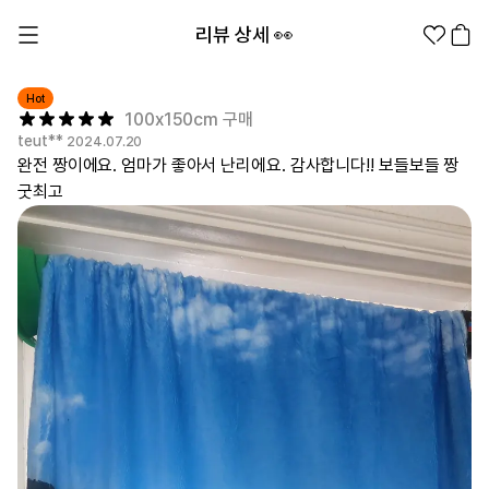
리뷰 상세 👀
Hot
100x150cm 구매
teut**
2024.07.20
완전 짱이에요. 엄마가 좋아서 난리에요. 감사합니다!! 보들보들 짱
굿최고
1분컷 무료 템플릿
대량 주문
기업/웰컴 키트
굿즈 제작 방법
의류 카테고리
의류
패션잡화
팬굿즈
전체상품
1분컷 티셔츠
티셔츠
스티커
지류