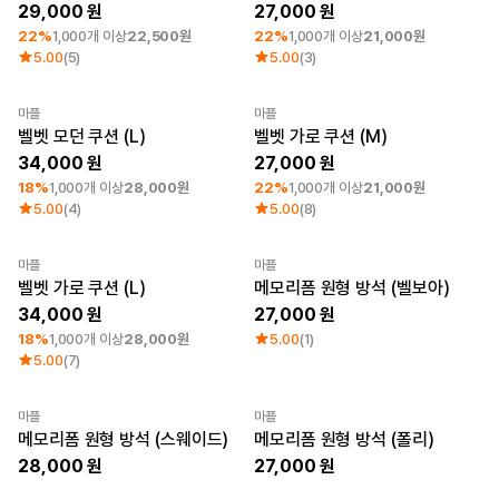
큐레이션
29,000
27,000
단체티
22%
1,000개 이상
22,500원
22%
1,000개 이상
21,000원
리뷰 BEST
5.00
(5)
5.00
(3)
판매 BEST
기본 티셔츠
마플
마플
다양한 색상
최소 주문수량 1개
최소 주문수량 1개
벨벳 모던 쿠션 (L)
벨벳 가로 쿠션 (M)
스웻셔츠 & 팬츠
34,000
27,000
사계절 필수템
시스루탑 & 튜브탑
18%
1,000개 이상
28,000원
22%
1,000개 이상
21,000원
5.00
(4)
5.00
(8)
마플
마플
최소 주문수량 1개
Sale
New
벨벳 가로 쿠션 (L)
메모리폼 원형 방석 (벨보아)
34,000
27,000
18%
1,000개 이상
28,000원
5.00
(1)
5.00
(7)
마플
마플
Sale
New
Sale
New
메모리폼 원형 방석 (스웨이드)
메모리폼 원형 방석 (폴리)
28,000
27,000