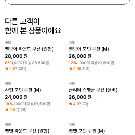
로그인
다른 고객이
1:1 문의
가격대
소매타입
함께 본 상품이에요
고객센터
~ 1만원
민소매
1만원 ~ 2만원
반소매
마플
마플
마플 서비스 소개
2만원 ~ 3만원
긴소매
최소 주문수량 1개
최소 주문수량 1개
벨보아 라운드 쿠션 (원형)
벨보아 모던 쿠션 (M)
3만원 ~
28,000
26,000
한국어
9%
1,000개 이상
25,500원
17%
1,000개 이상
21,500원
소재
인기 브랜드
4.97
(331)
4.95
(112)
면
길단
폴리
챔피온
마플
마플
최소 주문수량 1개
면/폴리
트리플에이
사틴 모던 쿠션 (M)
글리터 스팽글 쿠션 (실버)
나일론
프린트스타
24,000
26,000
기능성
19%
1,000개 이상
19,500원
4.97
(70)
쭈리
4.94
(128)
기모
다운/패딩
마플
마플
최소 주문수량 1개
최소 주문수량 1개
벨벳 라운드 쿠션 (원형)
벨벳 모던 쿠션 (M)