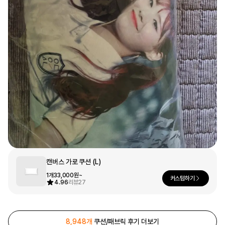
문구/오피스
셔츠
맨투맨
후드
스마트폰
리빙
쿠션/패브릭
집업
아우터
바지
스포츠
키즈
핫피/로브
반려동물
액자
캔버스 가로 쿠션 (L)
색상
1개
33,000원~
디지털 가전
커스텀하기
4.96
리뷰
27
회원가입
8,948개
쿠션/패브릭 후기 더보기