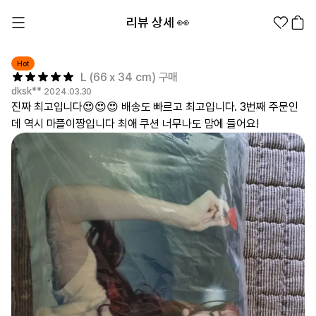
리뷰 상세 👀
Hot
L (66 x 34 cm) 구매
dksk**
2024.03.30
진짜 최고입니다😍😍😍 배송도 빠르고 최고입니다. 3번째 주문인
데 역시 마플이짱입니다 최애 쿠션 너무나도 맘에 들어요!
1분컷 무료 템플릿
대량 주문
기업/웰컴 키트
굿즈 제작 방법
의류 카테고리
의류
패션잡화
팬굿즈
전체상품
1분컷 티셔츠
티셔츠
스티커
지류