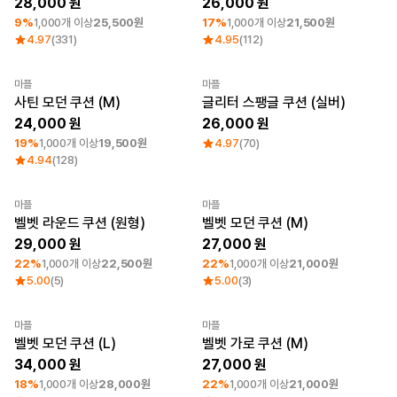
28,000
26,000
9%
로그인
1,000개 이상
25,500원
17%
1,000개 이상
21,500원
4.97
(331)
4.95
(112)
1:1 문의
가격대
소매타입
마플
마플
고객센터
최소 주문수량 1개
~ 1만원
민소매
사틴 모던 쿠션 (M)
글리터 스팽글 쿠션 (실버)
1만원 ~ 2만원
반소매
24,000
26,000
마플 서비스 소개
2만원 ~ 3만원
긴소매
19%
1,000개 이상
19,500원
4.97
(70)
3만원 ~
4.94
(128)
한국어
소재
인기 브랜드
마플
마플
최소 주문수량 1개
최소 주문수량 1개
벨벳 라운드 쿠션 (원형)
벨벳 모던 쿠션 (M)
면
길단
29,000
27,000
폴리
챔피온
면/폴리
트리플에이
22%
1,000개 이상
22,500원
22%
1,000개 이상
21,000원
나일론
프린트스타
5.00
(5)
5.00
(3)
기능성
쭈리
마플
마플
기모
최소 주문수량 1개
최소 주문수량 1개
벨벳 모던 쿠션 (L)
벨벳 가로 쿠션 (M)
다운/패딩
34,000
27,000
18%
1,000개 이상
28,000원
22%
1,000개 이상
21,000원