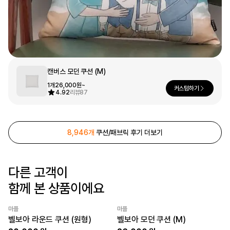
문구/오피스
셔츠
맨투맨
후드
스마트폰
리빙
캔버스 모던 쿠션 (M)
쿠션/패브릭
집업
아우터
바지
1개
26,000원~
커스텀하기
4.92
리뷰
87
스포츠
키즈
8,946개
쿠션/패브릭 후기 더보기
핫피/로브
반려동물
액자
다른 고객이
색상
디지털 가전
함께 본 상품이에요
마플
마플
최소 주문수량 1개
최소 주문수량 1개
벨보아 라운드 쿠션 (원형)
벨보아 모던 쿠션 (M)
회원가입