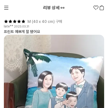
리뷰 상세 👀
M (40 x 40 cm) 구매
late**
2023.03.31
프린트 예쁘게 잘 됐어요
1분컷 무료 템플릿
대량 주문
기업/웰컴 키트
굿즈 제작 방법
의류 카테고리
의류
패션잡화
팬굿즈
전체상품
1분컷 티셔츠
티셔츠
스티커
지류