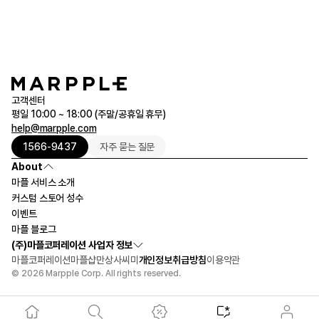
고객센터
평일 10:00 ~ 18:00 (주말/공휴일 휴무)
help@marpple.com
1566-9437
자주 묻는 질문
About
마플 서비스 소개
커스텀 스토어 성수
이벤트
마플 블로그
(주)마플코퍼레이션 사업자 정보
마플코퍼레이션
마플샵
만상사
씨미
개인정보취급방침
이용약관
© 2026 Marpple Corp. All rights reserved.