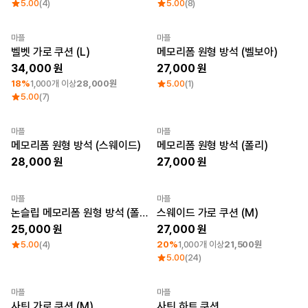
큐레이션
5.00
(4)
5.00
(8)
단체티
리뷰 BEST
마플
마플
최소 주문수량 1개
Sale
New
판매 BEST
벨벳 가로 쿠션 (L)
메모리폼 원형 방석 (벨보아)
기본 티셔츠
34,000
27,000
다양한 색상
18%
1,000개 이상
28,000원
5.00
(1)
스웻셔츠 & 팬츠
5.00
(7)
사계절 필수템
시스루탑 & 튜브탑
마플
마플
Sale
New
Sale
New
메모리폼 원형 방석 (스웨이드)
메모리폼 원형 방석 (폴리)
28,000
27,000
마플
마플
Sale
New
최소 주문수량 1개
논슬립 메모리폼 원형 방석 (폴리)
스웨이드 가로 쿠션 (M)
25,000
27,000
5.00
(4)
20%
1,000개 이상
21,500원
5.00
(24)
마플
마플
최소 주문수량 1개
최소 주문수량 1개
사틴 가로 쿠션 (M)
사틴 하트 쿠션