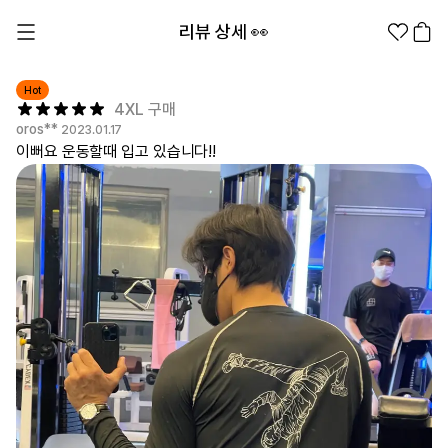
리뷰 상세 👀
Hot
4XL 구매
oros**
2023.01.17
이뻐요 운동할때 입고 있습니다!!
1분컷 무료 템플릿
대량 주문
기업/웰컴 키트
굿즈 제작 방법
의류 카테고리
의류
패션잡화
팬굿즈
전체상품
1분컷 티셔츠
티셔츠
스티커
지류