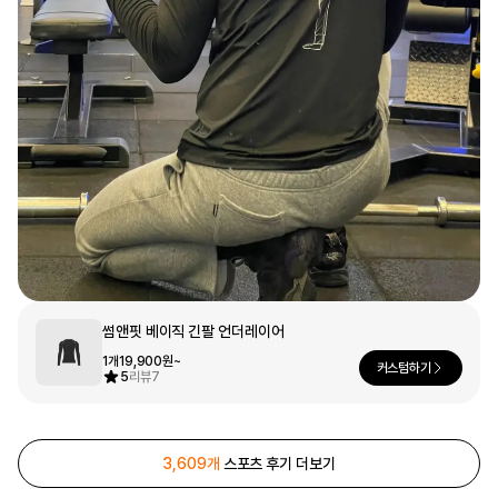
문구/오피스
셔츠
맨투맨
후드
스마트폰
리빙
쿠션/패브릭
집업
아우터
바지
스포츠
키즈
핫피/로브
반려동물
썸앤핏 베이직 긴팔 언더레이어
액자
1개
19,900원~
커스텀하기
색상
5
리뷰
7
디지털 가전
3,609개
스포츠 후기 더보기
회원가입