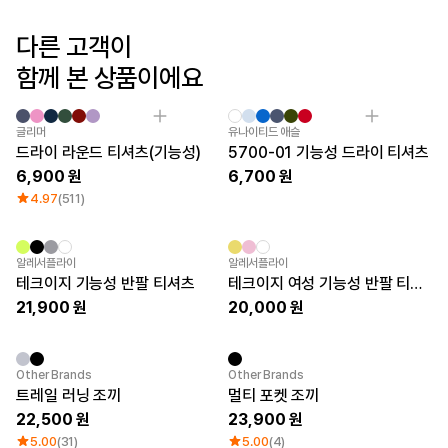
로그인
다른 고객이
1:1 문의
함께 본 상품이에요
가격대
소매타입
고객센터
~ 1만원
민소매
1만원 ~ 2만원
반소매
Category Best
New
글리머
유나이티드 애슬
마플 서비스 소개
2만원 ~ 3만원
긴소매
드라이 라운드 티셔츠(기능성)
5700-01 기능성 드라이 티셔츠
3만원 ~
6,900
6,700
한국어
4.97
(511)
소재
인기 브랜드
면
길단
New
New
알레서플라이
알레서플라이
폴리
챔피온
테크이지 기능성 반팔 티셔츠
테크이지 여성 기능성 반팔 티셔츠
면/폴리
트리플에이
21,900
20,000
나일론
프린트스타
기능성
쭈리
기모
New
Other Brands
Other Brands
다운/패딩
트레일 러닝 조끼
멀티 포켓 조끼
22,500
23,900
5.00
(31)
5.00
(4)