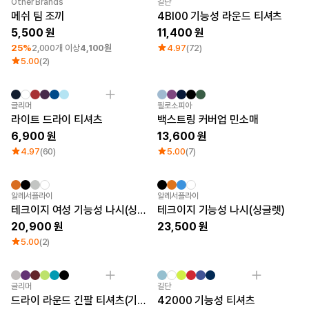
Other Brands
길단
메쉬 팀 조끼
4BI00 기능성 라운드 티셔츠
5,500
11,400
25%
2,000개 이상
4,100원
4.97
(72)
5.00
(2)
Sale
글리머
필로소피아
라이트 드라이 티셔츠
백스트링 커버업 민소매
6,900
13,600
4.97
(60)
5.00
(7)
New
New
알레서플라이
알레서플라이
테크이지 여성 기능성 나시(싱글렛)
테크이지 기능성 나시(싱글렛)
20,900
23,500
5.00
(2)
Sale
글리머
길단
드라이 라운드 긴팔 티셔츠(기능성)
42000 기능성 티셔츠