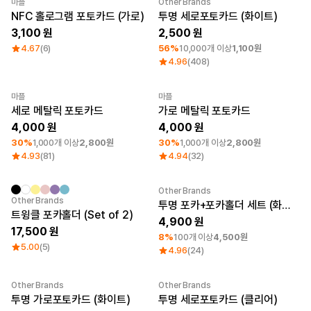
큐레이션
마플
Other Brands
최소 주문수량 1개
NFC 홀로그램 포토카드 (가로)
투명 세로포토카드 (화이트)
단체티
3,100
2,500
리뷰 BEST
4.67
(6)
판매 BEST
56%
10,000개 이상
1,100원
기본 티셔츠
4.96
(408)
다양한 색상
스웻셔츠 & 팬츠
마플
마플
사계절 필수템
최소 주문수량 1개
최소 주문수량 1개
세로 메탈릭 포토카드
가로 메탈릭 포토카드
시스루탑 & 튜브탑
4,000
4,000
30%
1,000개 이상
2,800원
30%
1,000개 이상
2,800원
4.93
(81)
4.94
(32)
Other Brands
Sale
최소 주문수량 1개
Other Brands
투명 포카+포카홀더 세트 (화이트)
트윙클 포카홀더 (Set of 2)
4,900
17,500
8%
100개 이상
4,500원
5.00
(5)
4.96
(24)
Other Brands
Other Brands
최소 주문수량 1개
최소 주문수량 1개
투명 가로포토카드 (화이트)
투명 세로포토카드 (클리어)