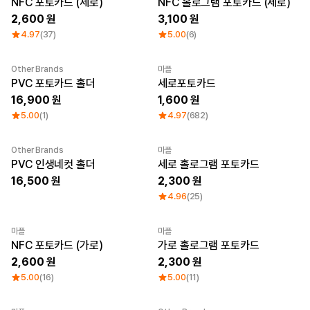
NFC 포토카드 (세로)
NFC 홀로그램 포토카드 (세로)
2,600
로그인
3,100
4.97
(37)
5.00
(6)
1:1 문의
가격대
소매타입
Other Brands
마플
고객센터
~ 1만원
민소매
최소 주문수량 1개
Category Best
PVC 포토카드 홀더
세로포토카드
1만원 ~ 2만원
반소매
16,900
1,600
마플 서비스 소개
2만원 ~ 3만원
긴소매
3만원 ~
5.00
(1)
4.97
(682)
한국어
Other Brands
마플
소재
인기 브랜드
PVC 인생네컷 홀더
세로 홀로그램 포토카드
면
길단
16,500
2,300
폴리
챔피온
4.96
(25)
면/폴리
트리플에이
나일론
프린트스타
기능성
마플
마플
쭈리
NFC 포토카드 (가로)
가로 홀로그램 포토카드
기모
2,600
2,300
다운/패딩
5.00
(16)
5.00
(11)