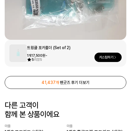
문구/오피스
셔츠
맨투맨
후드
스마트폰
리빙
쿠션/패브릭
집업
아우터
바지
트윙클 포카홀더 (Set of 2)
1개
17,500원~
스포츠
커스텀하기
5
리뷰
5
키즈
핫피/로브
반려동물
41,437개
팬굿즈 후기 더보기
액자
색상
다른 고객이
디지털 가전
함께 본 상품이에요
마플
마플
회원가입