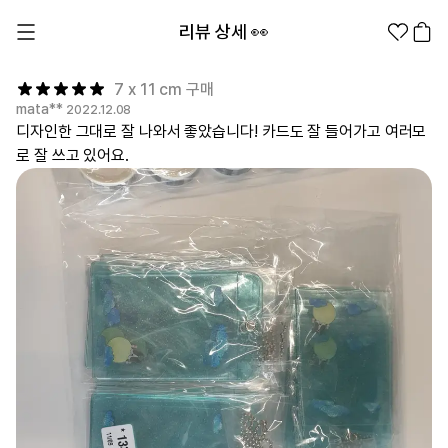
리뷰 상세 👀
7 x 11 cm 구매
mata**
2022.12.08
디자인한 그대로 잘 나와서 좋았습니다! 카드도 잘 들어가고 여러모
로 잘 쓰고 있어요.
1분컷 무료 템플릿
대량 주문
기업/웰컴 키트
굿즈 제작 방법
의류 카테고리
의류
패션잡화
팬굿즈
전체상품
1분컷 티셔츠
티셔츠
스티커
지류