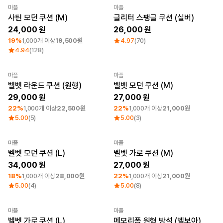
마플
마플
로그인
최소 주문수량 1개
사틴 모던 쿠션 (M)
글리터 스팽글 쿠션 (실버)
24,000
26,000
1:1 문의
가격대
소매타입
19%
1,000개 이상
19,500원
4.97
(70)
4.94
(128)
고객센터
~ 1만원
민소매
1만원 ~ 2만원
반소매
마플 서비스 소개
2만원 ~ 3만원
긴소매
마플
마플
최소 주문수량 1개
최소 주문수량 1개
3만원 ~
벨벳 라운드 쿠션 (원형)
벨벳 모던 쿠션 (M)
한국어
29,000
27,000
22%
1,000개 이상
22,500원
22%
1,000개 이상
21,000원
소재
인기 브랜드
5.00
(5)
5.00
(3)
면
길단
폴리
챔피온
마플
마플
면/폴리
트리플에이
최소 주문수량 1개
최소 주문수량 1개
벨벳 모던 쿠션 (L)
벨벳 가로 쿠션 (M)
나일론
프린트스타
34,000
27,000
기능성
쭈리
18%
1,000개 이상
28,000원
22%
1,000개 이상
21,000원
기모
5.00
(4)
5.00
(8)
다운/패딩
마플
마플
최소 주문수량 1개
Sale
New
벨벳 가로 쿠션 (L)
메모리폼 원형 방석 (벨보아)