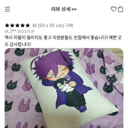
리뷰 상세 👀
M (50 x 35 cm) 구매
ot_3**
2022.11.21
역시 마플이 퀄리티도 좋고 직원분들도 친절해서 좋습니다! 예쁜 굿
즈 감사합니다!
1분컷 무료 템플릿
대량 주문
기업/웰컴 키트
굿즈 제작 방법
의류 카테고리
의류
패션잡화
팬굿즈
전체상품
1분컷 티셔츠
티셔츠
스티커
지류