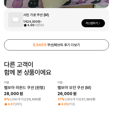
문구/오피스
셔츠
맨투맨
후드
사틴 가로 쿠션 (M)
스마트폰
1개
24,000원~
커스텀하기
4.99
리뷰
130
리빙
쿠션/패브릭
집업
아우터
바지
8,946개
쿠션/패브릭 후기 더보기
스포츠
키즈
다른 고객이
핫피/로브
반려동물
함께 본 상품이에요
액자
마플
마플
색상
최소 주문수량 1개
최소 주문수량 1개
벨보아 라운드 쿠션 (원형)
벨보아 모던 쿠션 (M)
디지털 가전
28,000
26,000
9%
1,000개 이상
25,500원
17%
1,000개 이상
21,500원
4.97
(331)
4.95
(112)
회원가입