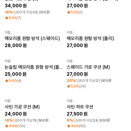
큐레이션
34,000
27,000
단체티
18%
1,000개 이상
28,000원
5.00
(1)
리뷰 BEST
5.00
(7)
판매 BEST
기본 티셔츠
다양한 색상
마플
마플
Sale
New
Sale
New
스웻셔츠 & 팬츠
메모리폼 원형 방석 (스웨이드)
메모리폼 원형 방석 (폴리)
사계절 필수템
28,000
27,000
시스루탑 & 튜브탑
마플
마플
Sale
New
최소 주문수량 1개
논슬립 메모리폼 원형 방석 (폴리)
스웨이드 가로 쿠션 (M)
25,000
27,000
5.00
(4)
20%
1,000개 이상
21,500원
5.00
(24)
마플
마플
최소 주문수량 1개
최소 주문수량 1개
사틴 가로 쿠션 (M)
사틴 하트 쿠션
24,000
27,500
19%
1,000개 이상
19,500원
9%
1,000개 이상
24,900원
4.99
(130)
4.96
(50)