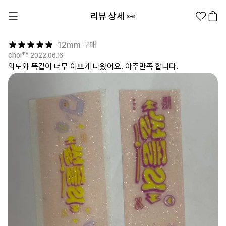
리뷰 상세 👀
12mm 구매
choi**
2022.06.16
의도와 똑같이 너무 이쁘게 나왔어요. 아주만족 합니다.
1분컷 무료 템플릿
대량 주문
기업/웰컴 키트
굿즈 제작 방법
의류 카테고리
의류
패션잡화
팬굿즈
전체상품
1분컷 티셔츠
티셔츠
스티커
지류