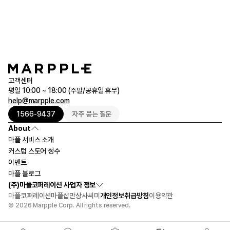
큐레이션
단체티
리뷰 BEST
판매 BEST
기본 티셔츠
다양한 색상
스웻셔츠 & 팬츠
사계절 필수템
고객센터
시스루탑 & 튜브탑
평일 10:00 ~ 18:00 (주말/공휴일 휴무)
help@marpple.com
1566-9437
자주 묻는 질문
About
마플 서비스 소개
커스텀 스토어 성수
이벤트
마플 블로그
(주)마플코퍼레이션 사업자 정보
마플코퍼레이션
마플샵
만상사
씨미
개인정보취급방침
이용약관
© 2026 Marpple Corp. All rights reserved.