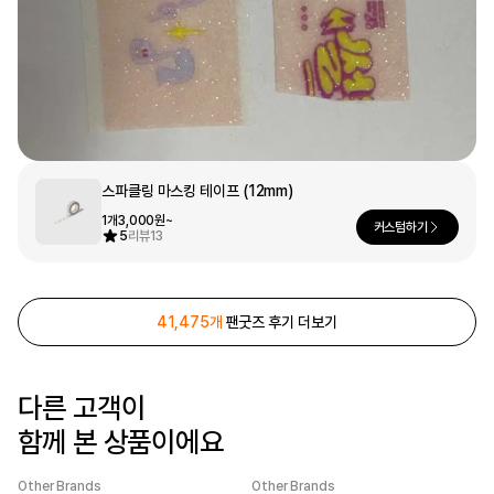
문구/오피스
셔츠
맨투맨
후드
스마트폰
리빙
쿠션/패브릭
집업
아우터
바지
스파클링 마스킹 테이프 (12mm)
스포츠
1개
3,000원~
커스텀하기
5
리뷰
13
키즈
핫피/로브
반려동물
41,475개
팬굿즈 후기 더보기
액자
색상
디지털 가전
다른 고객이
함께 본 상품이에요
회원가입
Other Brands
Other Brands