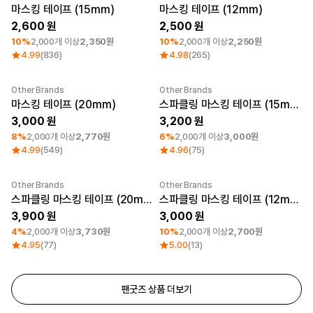
최소 주문수량 1개
Category Best
최소 주문수량 1개
마스킹 테이프 (15mm)
마스킹 테이프 (12mm)
로그인
2,600
2,500
10%
2,000개 이상
2,350원
10%
2,000개 이상
2,250원
1:1 문의
가격대
소매타입
4.99
(836)
4.98
(265)
고객센터
~ 1만원
민소매
1만원 ~ 2만원
반소매
Other Brands
Other Brands
최소 주문수량 1개
최소 주문수량 1개
마플 서비스 소개
2만원 ~ 3만원
긴소매
마스킹 테이프 (20mm)
스파클링 마스킹 테이프 (15mm)
3만원 ~
3,000
3,200
한국어
8%
2,000개 이상
2,770원
6%
2,000개 이상
3,000원
4.99
(549)
4.96
(75)
소재
인기 브랜드
면
길단
Other Brands
Other Brands
폴리
챔피온
최소 주문수량 1개
최소 주문수량 1개
스파클링 마스킹 테이프 (20mm)
스파클링 마스킹 테이프 (12mm)
면/폴리
트리플에이
3,900
3,000
나일론
프린트스타
기능성
4%
2,000개 이상
3,730원
10%
2,000개 이상
2,700원
쭈리
4.95
(77)
5.00
(13)
기모
다운/패딩
팬굿즈 상품 더보기