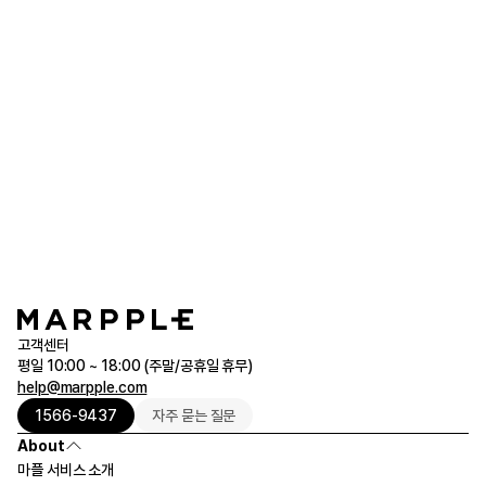
joow***
2026.05.12
품질 매우 좋고, 앞으로도 이용할 예정 입니다.
베이직 스텐 텀블러 500ml
500ml 구매
텀블러 더보기
고객센터
평일 10:00 ~ 18:00 (주말/공휴일 휴무)
help@marpple.com
1566-9437
자주 묻는 질문
About
마플 서비스 소개