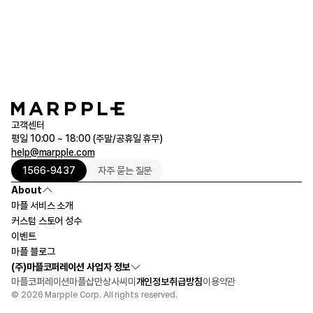
보다 깔끔한 제작이 가능합니다.
47 x 31.5 cm 구매
1호선 독산역 2번 출구에서 마을버스 금천 05번 탑승 후 에이스태세라타워
하차
파일/케이스 더보기
1호선 독산역 2번 출구로 나와 800m 도보
자수로 제작하고 싶어요.
[자가용 이용 시]
아이에스비즈타워 건물 내 지하 주차장 이용
자수의 경우 주문 시 [상품 제작 요청사항] 메모를 남겨 주시면, 디자인 검토 후 가능 여부
방문 시간
10:00 ~ 19:00 (주말/공휴일 제외)
를 알려드리며, 추가 비용이 발생할 수 있습니다.
전화
1566-9437
고객센터
평일 10:00 ~ 18:00 (주말/공휴일 휴무)
help@marpple.com
1566-9437
자주 묻는 질문
About
마플 서비스 소개
커스텀 스토어 성수
이벤트
마플 블로그
(주)마플코퍼레이션 사업자 정보
마플코퍼레이션
마플샵
만상사
씨미
개인정보취급방침
이용약관
© 2026 Marpple Corp. All rights reserved.
15,000원
1개