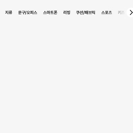
지류
문구/오피스
스마트폰
리빙
쿠션/패브릭
스포츠
키즈