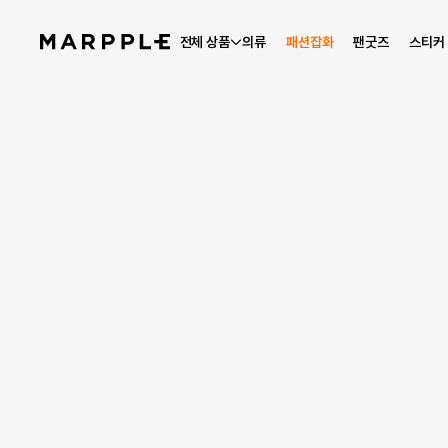
전체 상품
의류
패션잡화
팬굿즈
스티커
베스트 리뷰
4.9
리뷰 25