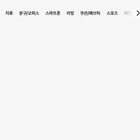
지류
문구/오피스
스마트폰
리빙
쿠션/패브릭
스포츠
키즈