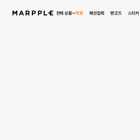
전체 상품
의류
패션잡화
팬굿즈
스티커
베스트 리뷰
4.9
리뷰 411
상품 리뷰 요약