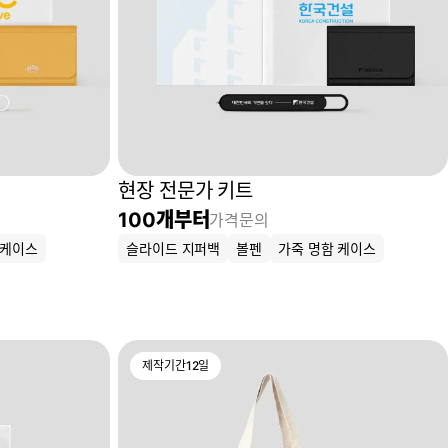
현장 전문가 키트
100
개부터
가격문의
 케이스
슬라이드 지퍼백
볼펜
가죽 명함 케이스
제작기간
12
일