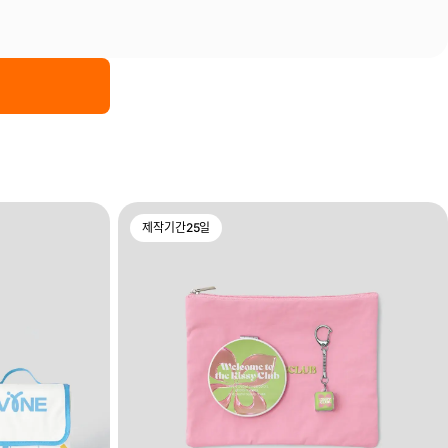
제작기간
25
일