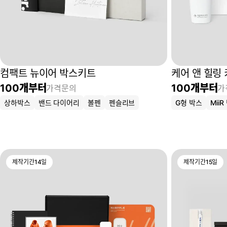
컴팩트 뉴이어 박스키트
케어 앤 힐링
100
개부터
100
개부터
가격문의
가
상하박스
밴드 다이어리
볼펜
펜슬리브
G형 박스
MiiR
제작기간
14
일
제작기간
15
일