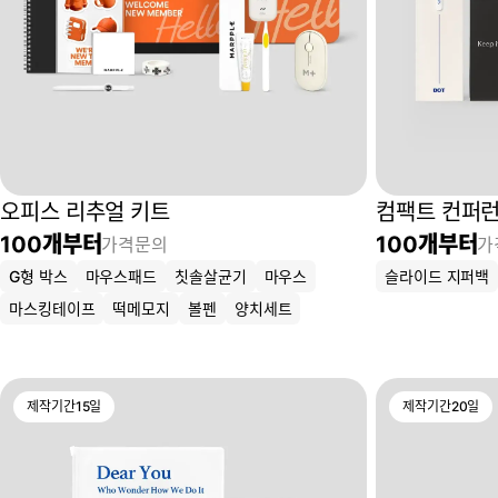
오피스 리추얼 키트
컴팩트 컨퍼런
100
개부터
100
개부터
가격문의
가
G형 박스
마우스패드
칫솔살균기
마우스
슬라이드 지퍼백
마스킹테이프
떡메모지
볼펜
양치세트
제작기간
15
일
제작기간
20
일