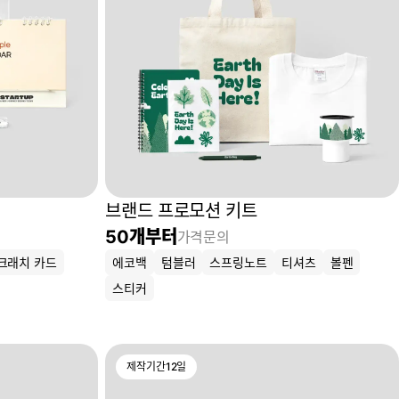
브랜드 프로모션 키트
50
개부터
가격문의
크래치 카드
에코백
텀블러
스프링노트
티셔츠
볼펜
스티커
제작기간
12
일