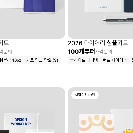
 키트
2026 다이어리 심플키트
100
개부터
격문의
가격문의
 텀블러 16oz
가로 밍크 담요 (S)
슬라이드 지퍼백
밴드 다이어리
제작기간
19
일