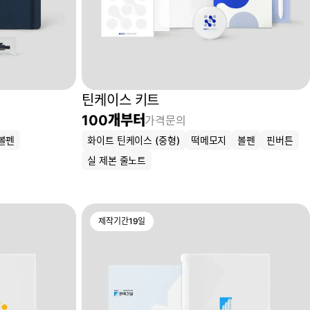
틴케이스 키트
100
개부터
가격문의
볼펜
화이트 틴케이스 (중형)
떡메모지
볼펜
핀버튼
실 제본 줄노트
제작기간
19
일