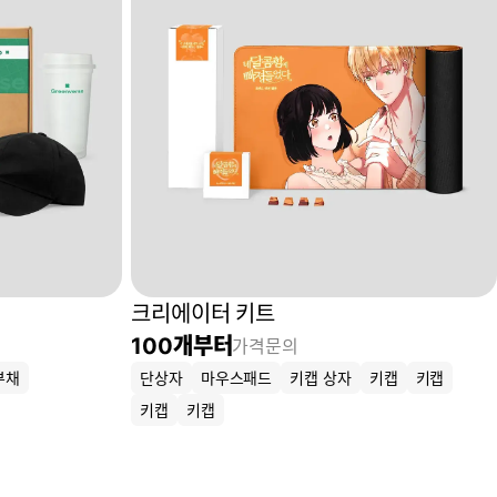
크리에이터 키트
100
개부터
가격문의
부채
단상자
마우스패드
키캡 상자
키캡
키캡
키캡
키캡