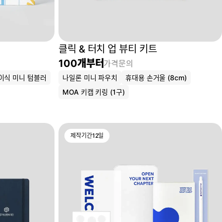
클릭 & 터치 업 뷰티 키트
100
개부터
가격문의
이식 미니 텀블러
나일론 미니 파우치
휴대용 손거울 (8cm)
MOA 키캡 키링 (1구)
제작기간
12
일