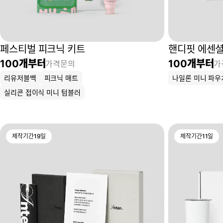
페스티벌 피크닉 키트
핸디핏 에센셜
100
개부터
100
개부터
가격문의
가
리유저블백
피크닉 매트
나일론 미니 파우
실리콘 접이식 미니 텀블러
제작기간
19
일
제작기간
11
일