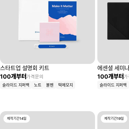
스타트업 설명회 키트
에센셜 세미나
100
개부터
100
개부터
가격문의
가
슬라이드 지퍼백
노트
볼펜
떡메모지
슬라이드 지퍼백
제작기간
14
일
제작기간
19
일