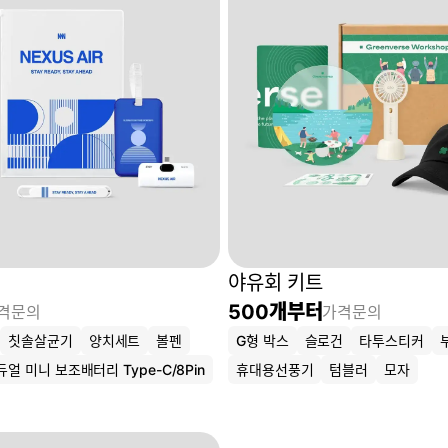
야유회 키트
500
개부터
격문의
가격문의
칫솔살균기
양치세트
볼펜
G형 박스
슬로건
타투스티커
얼 미니 보조배터리 Type-C/8Pin
휴대용선풍기
텀블러
모자