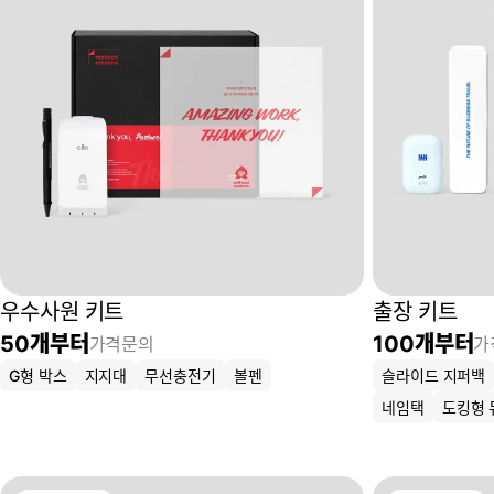
우수사원 키트
출장 키트
50
개부터
100
개부터
가격문의
가
G형 박스
지지대
무선충전기
볼펜
슬라이드 지퍼백
네임택
도킹형 듀