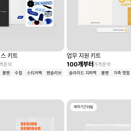
스 키트
업무 지원 키트
100
개부터
격문의
가격문의
볼펜
수첩
스티커팩
펜슬리브
슬라이드 지퍼백
볼펜
가죽 명함
제작기간
15
일