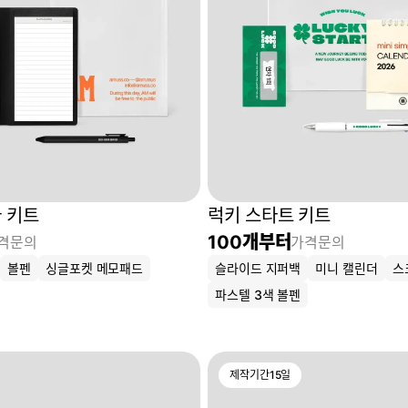
 키트
럭키 스타트 키트
100
개부터
격문의
가격문의
볼펜
싱글포켓 메모패드
슬라이드 지퍼백
미니 캘린더
스
파스텔 3색 볼펜
제작기간
15
일