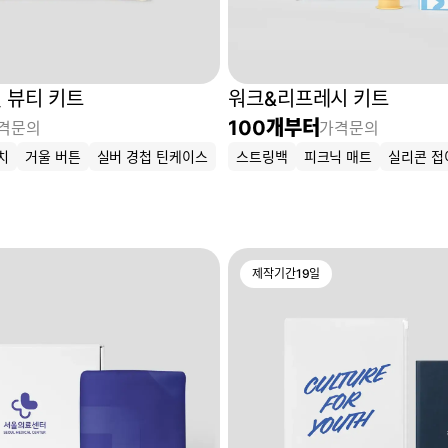
 뷰티 키트
워크&리프레시 키트
100
개부터
격문의
가격문의
치
거울 버튼
실버 경첩 틴케이스
스트링백
피크닉 매트
실리콘 접
제작기간
19
일