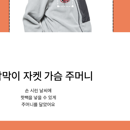
막이 자켓 가슴 주머니
손 시린 날씨에
핫팩을 넣을 수 있게
주머니를 달았어요