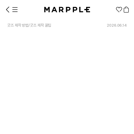
굿즈 제작 방법
/
굿즈 제작 꿀팁
2026.06.14
1분컷 무료 템플릿
대량 주문
기업/웰컴 키트
굿즈 제작 방법
의류 카테고리
의류
패션잡화
팬굿즈
전체상품
1분컷 티셔츠
티셔츠
스티커
지류