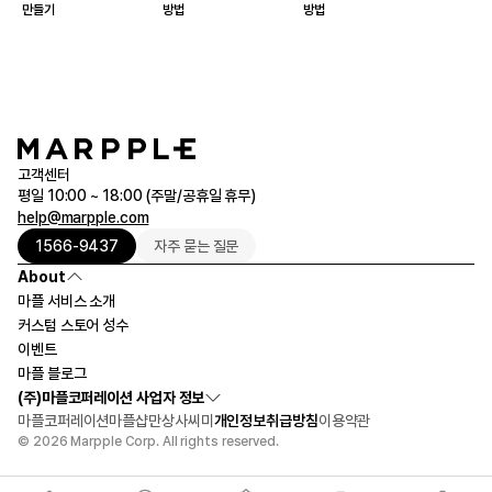
만들기
방법
방법
고객센터
평일 10:00 ~ 18:00 (주말/공휴일 휴무)
help@marpple.com
1566-9437
자주 묻는 질문
About
마플 서비스 소개
커스텀 스토어 성수
이벤트
마플 블로그
(주)마플코퍼레이션 사업자 정보
마플코퍼레이션
마플샵
만상사
씨미
개인정보취급방침
이용약관
© 2026 Marpple Corp. All rights reserved.