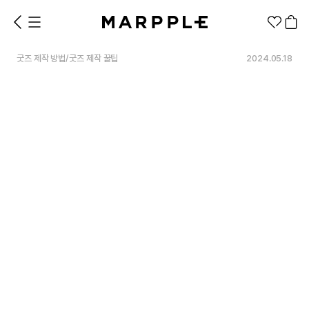
굿즈 제작 방법
/
굿즈 제작 꿀팁
2024.05.18
1분컷 무료 템플릿
대량 주문
기업/웰컴 키트
굿즈 제작 방법
의류 카테고리
의류
패션잡화
팬굿즈
전체상품
1분컷 티셔츠
티셔츠
스티커
지류