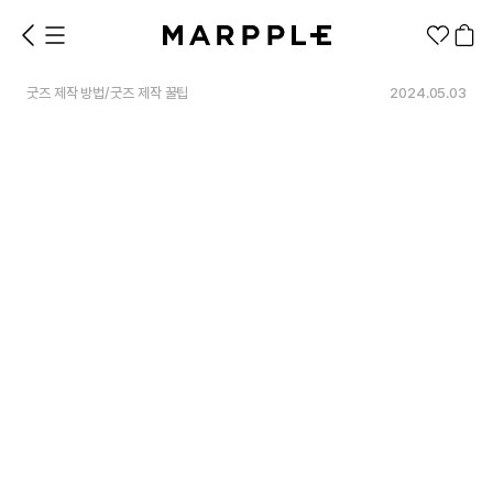
굿즈 제작 방법
/
굿즈 제작 꿀팁
2024.05.03
1분컷 무료 템플릿
대량 주문
기업/웰컴 키트
굿즈 제작 방법
의류 카테고리
의류
패션잡화
팬굿즈
전체상품
1분컷 티셔츠
티셔츠
스티커
지류