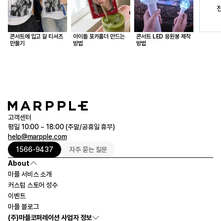
콘서트에 입고 갈 티셔츠
아이돌 포카홀더 만드는
콘서트 LED 응원봉 제작
만들기
방법
방법
고객센터
평일 10:00 ~ 18:00 (주말/공휴일 휴무)
help@marpple.com
1566-9437
자주 묻는 질문
About
마플 서비스 소개
커스텀 스토어 성수
이벤트
마플 블로그
(주)마플코퍼레이션 사업자 정보