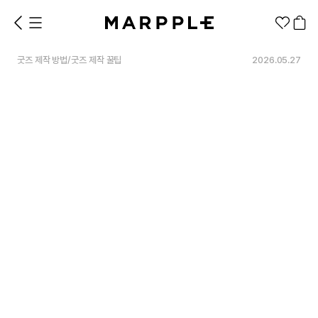
굿즈 제작 방법
/
굿즈 제작 꿀팁
2026.05.27
1분컷 무료 템플릿
대량 주문
기업/웰컴 키트
굿즈 제작 방법
의류 카테고리
의류
패션잡화
팬굿즈
전체상품
1분컷 티셔츠
티셔츠
스티커
지류