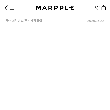
굿즈 제작 방법
/
굿즈 제작 꿀팁
2026.05.22
1분컷 무료 템플릿
대량 주문
기업/웰컴 키트
굿즈 제작 방법
의류 카테고리
의류
패션잡화
팬굿즈
전체상품
1분컷 티셔츠
티셔츠
스티커
지류