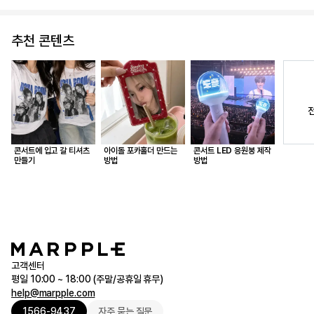
추천 콘텐츠
콘서트에 입고 갈 티셔츠
아이돌 포카홀더 만드는
콘서트 LED 응원봉 제작
만들기
방법
방법
고객센터
평일 10:00 ~ 18:00 (주말/공휴일 휴무)
help@marpple.com
1566-9437
자주 묻는 질문