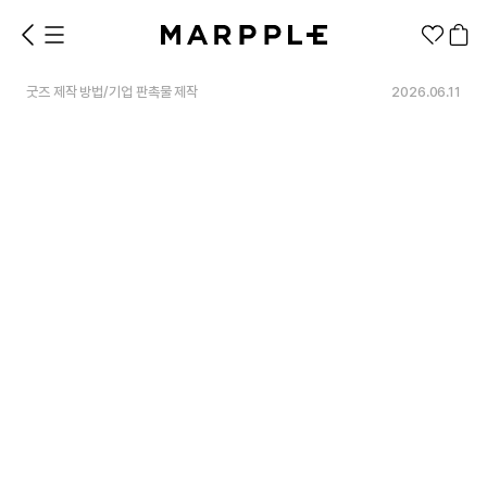
굿즈 제작 방법
/
기업 판촉물 제작
2026.06.11
1분컷 무료 템플릿
대량 주문
기업/웰컴 키트
굿즈 제작 방법
의류 카테고리
의류
패션잡화
팬굿즈
전체상품
1분컷 티셔츠
티셔츠
스티커
지류