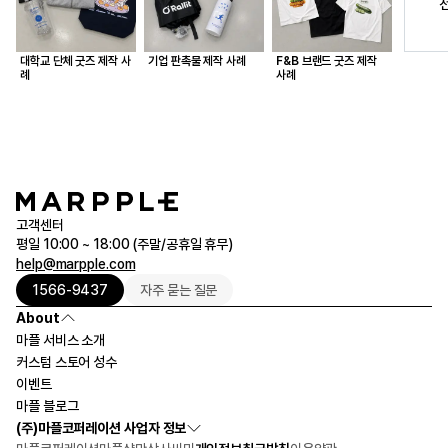
대학교 단체 굿즈 제작 사
기업 판촉물 제작 사례
F&B 브랜드 굿즈 제작
례
사례
고객센터
평일 10:00 ~ 18:00 (주말/공휴일 휴무)
help@marpple.com
1566-9437
자주 묻는 질문
About
마플 서비스 소개
커스텀 스토어 성수
이벤트
마플 블로그
(주)마플코퍼레이션 사업자 정보