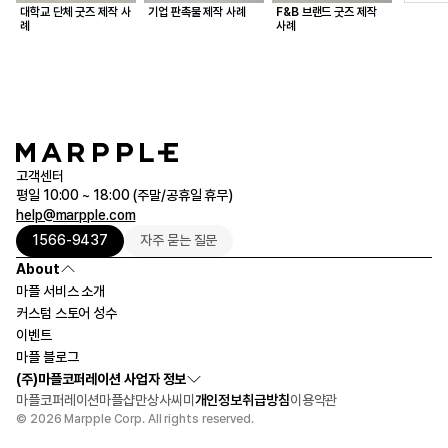
대학교 단체 굿즈 제작 사
기업 판촉물 제작 사례
F&B 브랜드 굿즈 제작
례
사례
고객센터
평일 10:00 ~ 18:00 (주말/공휴일 휴무)
help@marpple.com
1566-9437
자주 묻는 질문
About
마플 서비스 소개
커스텀 스토어 성수
이벤트
마플 블로그
(주)마플코퍼레이션 사업자 정보
마플코퍼레이션
마플샵
만상사
씨미
개인정보취급방침
이용약관
© 2026 Marpple Corp. All rights reserved.