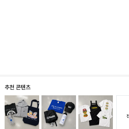
리뉴 싱글유닛 텀블러 12oz 앰버
리뉴 싱글유닛 텀블러 16oz 앰버
29,300
31,500
추천 콘텐츠