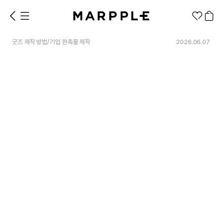
굿즈 제작 방법
/
기업 판촉물 제작
2026.06.07
1분컷 무료 템플릿
대량 주문
기업/웰컴 키트
굿즈 제작 방법
의류 카테고리
의류
패션잡화
팬굿즈
전체상품
1분컷 티셔츠
티셔츠
스티커
지류