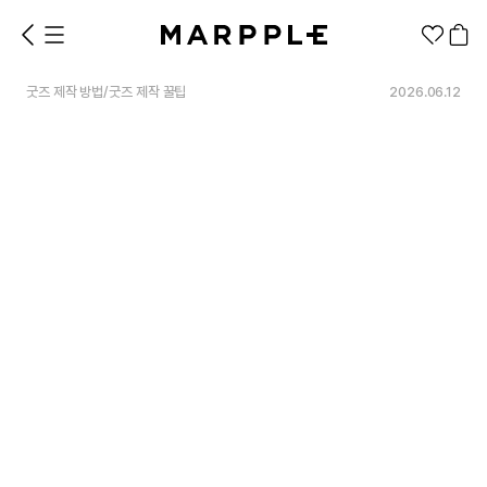
굿즈 제작 방법
/
굿즈 제작 꿀팁
2026.06.12
1분컷 무료 템플릿
대량 주문
기업/웰컴 키트
굿즈 제작 방법
의류 카테고리
의류
패션잡화
팬굿즈
전체상품
1분컷 티셔츠
티셔츠
스티커
지류