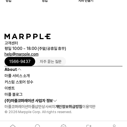
방법
방법
치와 만들기
고객센터
평일 10:00 ~ 18:00 (주말/공휴일 휴무)
help@marpple.com
1566-9437
자주 묻는 질문
About
마플 서비스 소개
커스텀 스토어 성수
이벤트
마플 블로그
(주)마플코퍼레이션 사업자 정보
마플코퍼레이션
마플샵
만상사
씨미
개인정보취급방침
이용약관
© 2026 Marpple Corp. All rights reserved.