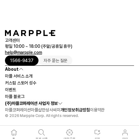
고객센터
평일 10:00 ~ 18:00 (주말/공휴일 휴무)
help@marpple.com
1566-9437
자주 묻는 질문
About
마플 서비스 소개
커스텀 스토어 성수
이벤트
마플 블로그
(주)마플코퍼레이션 사업자 정보
마플코퍼레이션
마플샵
만상사
씨미
개인정보취급방침
이용약관
© 2026 Marpple Corp. All rights reserved.
홈
전체 상품
대량 주문
리뷰
마이