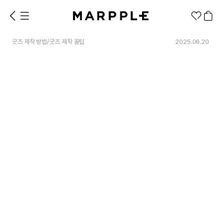
굿즈 제작 방법
/
굿즈 제작 꿀팁
2025.06.20
1분컷 무료 템플릿
대량 주문
기업/웰컴 키트
굿즈 제작 방법
의류 카테고리
의류
패션잡화
팬굿즈
전체상품
1분컷 티셔츠
티셔츠
스티커
지류