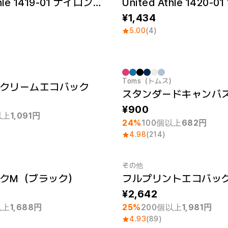
United Athle 1419-01 ナイロンストリングジムサック
1,434
5.00
(4)
Toms（トムス）
クリームエコバック
 1個
最小注文数量 1個
900
以上
1,091円
24%
100個以上
682円
4.98
(214)
その他
クM（ブラック）
フルプリントエコバッ
 1個
最小注文数量 1個
2,642
以上
1,688円
25%
200個以上
1,981円
4.93
(89)