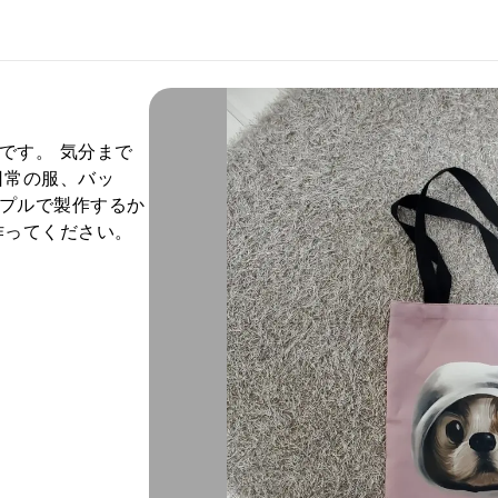
です。 気分まで
日常の服、バッ
プルで製作するか
作ってください。