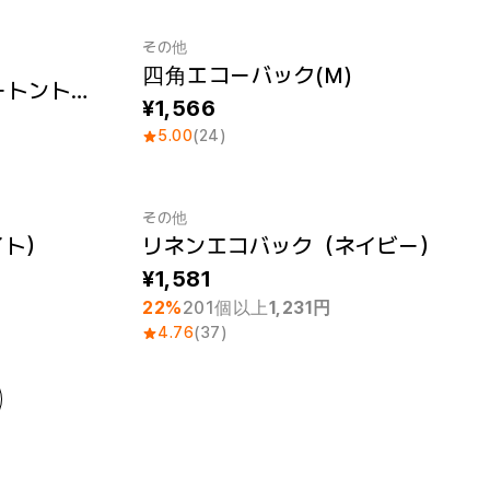
その他
四角エコーバック(Ｍ)
トムス・キャンバスツートントート (S)
1,566
5.00
(24)
その他
イト）
リネンエコバック（ネイビー）
最小注文数量 1個
1,581
22%
201個以上
1,231円
4.76
(37)