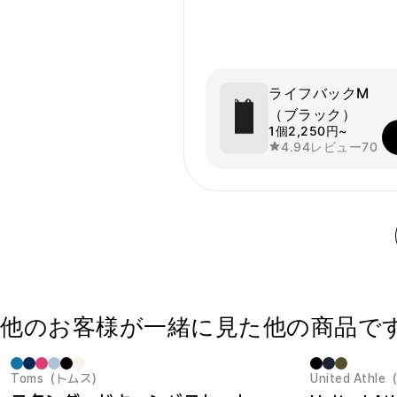
ライフバックM
（ブラック）
1個
2,250円~
4.94
レビュー
70
他のお客様が一緒に見た他の商品で
Toms（トムス）
United At
最小注文数量 1個
New