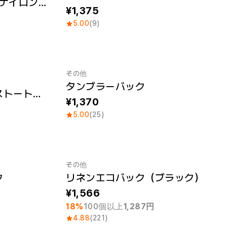
United Athle 1420-01 ナイロンミニクロスバッグ
1,375
5.00
(9)
その他
タンブラーバック
スタンダードキャンバストートバック（S）
1,370
5.00
(25)
その他
ク
リネンエコバック（ブラック）
最小注文数量 1個
1,566
18%
100個以上
1,287円
4.88
(221)