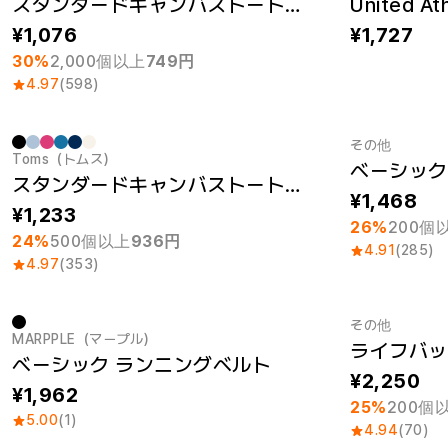
スタンダードキャンバストートバック（M）
1,076
1,727
30%
2,000個以上
749円
4.97
(598)
その他
Toms（トムス）
ベーシック
最小注文数量 1個
最小注文数量
スタンダードキャンバストートバック（L）
1,468
1,233
26%
200個
24%
500個以上
936円
4.91
(285)
4.97
(353)
その他
MARPPLE（マープル）
ライフバッ
New
最小注文数量
ベーシック ランニングベルト
2,250
1,962
25%
200個
5.00
(1)
4.94
(70)