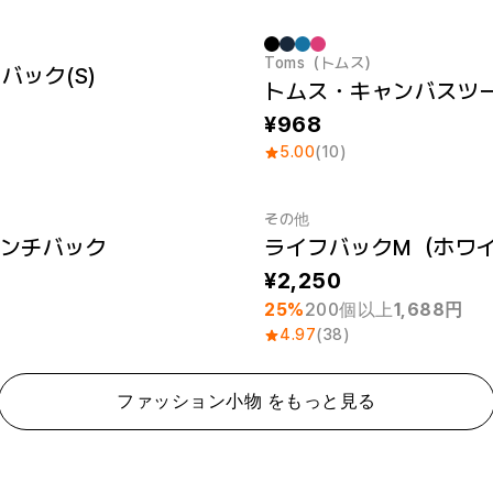
Toms（トムス）
バック(S)
968
5.00
(10)
その他
ンチバック
ライフバックM（ホワ
最小注文数量 1個
2,250
25%
200個以上
1,688円
4.97
(38)
ファッション小物 をもっと見る