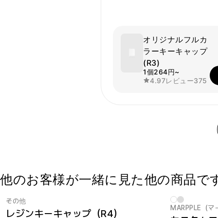
オリジナルフルカ
ラーキーキャップ
(R3)
1個
264円~
4.97
レビュー
375
他のお客様が一緒に見た他の商品で
その他
MARPPLE（
レジンキーキャップ（R4）
New
New