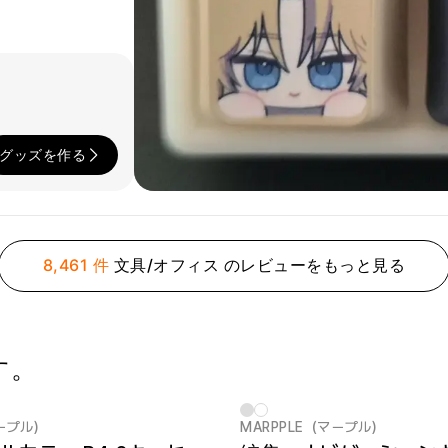
グッズを作る
8,461 件
文具/オフィス のレビューをもっと見る
す。
マープル）
MARPPLE（マープル）
New