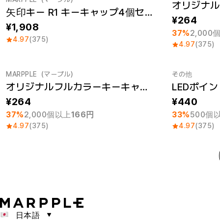
New
最小注文数量
矢印キー R1 キーキャップ4個セット（S）
264
1,908
37%
2,000
4.97
(375)
4.97
(375)
MARPPLE（マープル）
その他
オリジナルフルカラーキーキャップ (R4)
LEDポイン
最小注文数量 1個
マープルキーキャップ1位
最小注文数量
264
440
37%
2,000個以上
166円
33%
500個
4.97
(375)
4.97
(375)
日本語