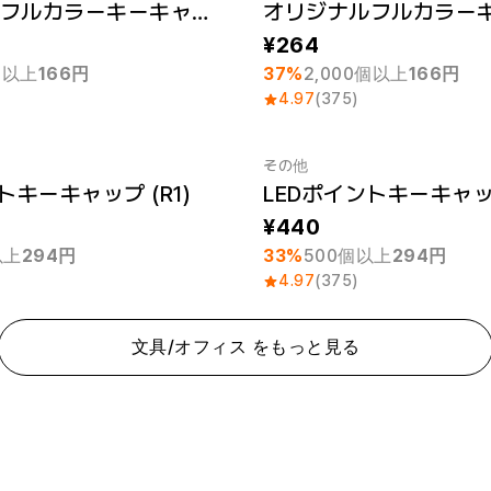
オリジナルフルカラーキーキャップ (R1)
 1個
最小注文数量 1個
264
個以上
166円
37%
2,000個以上
166円
4.97
(375)
その他
トキーキャップ (R1)
LEDポイントキーキャップ
 1個
最小注文数量 1個
440
以上
294円
33%
500個以上
294円
4.97
(375)
文具/オフィス をもっと見る