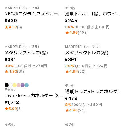
MARPPLE（マープル）
その他
最小注文数量 1個
NFCホログラムフォトカード（横型）
透明トレカ （縦、ホワイト）
430
245
4.67
(6)
56%
10,000個以上
108円
4.96
(408)
MARPPLE（マープル）
MARPPLE（マープル）
最小注文数量 1個
最小注文数量 1個
メタリックトレカ(縦)
メタリックトレカ(横)
391
391
30%
1,000個以上
274円
30%
1,000個以上
274円
4.93
(81)
4.94
(32)
その他
Sale
最小注文数量 1個
その他
透明トレカ+トレカホルダーSet (ホワイト)
Twinkleトレカホルダー (2個セット)
479
1,712
8%
100個以上
440円
5.00
(5)
4.96
(24)
その他
その他
最小注文数量 1個
最小注文数量 1個