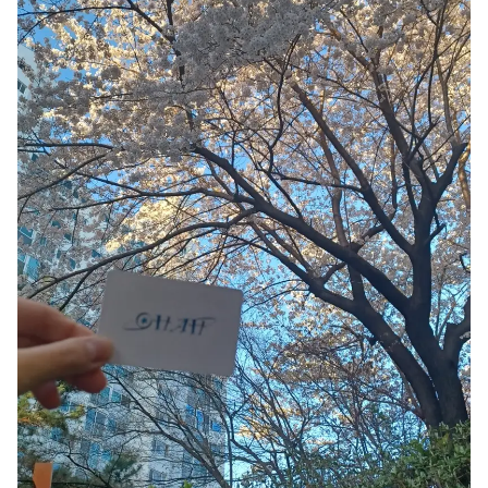
スマホ
リビング
ファブリック
アウター
パンツ
法被/ロー
スポーツ
ブ
キッズ
カラー
ペット
フレーム
会員登録
ログイン
袖タイプ
人気ブランド
1：1お問い合わせ
袖なし
GILDAN
半袖
Champion
カスタマーセンタ
長袖
AAA