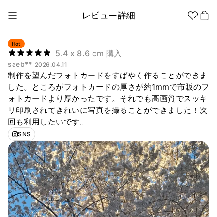
レビュー詳細
Hot
5.4 x 8.6 cm 購入
saeb**
2026.04.11
1個から制作
販促品/
グッズ作りの
制作を望んだフォトカードをすばやく作ることができま
ノベルティ
ノウハウ
した。ところがフォトカードの厚さが約1mmで市販のフ
ォトカードより厚かったです。それでも高画質でスッキ
アパレル
アパレル カテゴリー
リ印刷されてきれいに写真を撮ることができました！次
ファッション小物
回も利用したいです。
SNS
ファングッズ
全商品
Tシャツ
シャツ
ステッカー
紙製品
文具/オフィス
スウェッ
フードパ
ジップア
トシャツ
ーカー
ップ