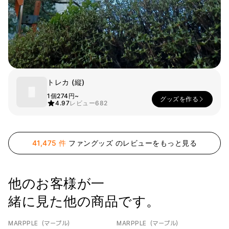
ー
Printstar
サービス紹介
日本語
素材
キュレーション
綿
団体Tシャツ
ポリエステル
レビューBEST
綿/ポリエステル
販売BEST
トレカ (縦)
ナイロン
デイリーTシャツ
機能性
様々なカラー
1個
274円~
グッズを作る
4.97
レビュー
682
テリー
スウェットシャツ&
起毛
パンツ
ダウンジャケット
四季別必須アイテム
シースルートップス
41,475 件
ファングッズ のレビューをもっと見る
&チューブトップ
他のお客様が一
緒に見た他の商品です。
MARPPLE（マープル）
MARPPLE（マープル）